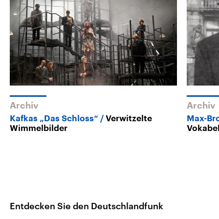
Archiv
Archiv
Kafkas „Das Schloss“
Verwitzelte
Max-Bro
Wimmelbilder
Vokabel
Entdecken Sie den Deutschlandfunk