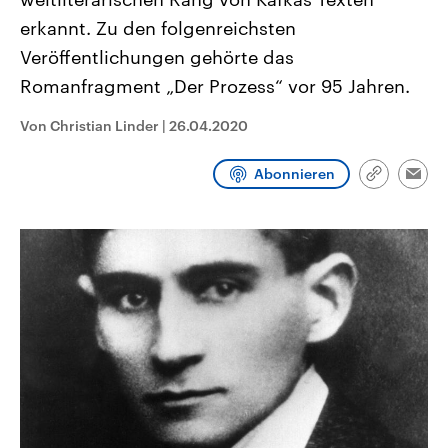
CDU, SPD und FDP regiert.-
aktuelle Weltgeschehen.
erkannt. Zu den folgenreichsten
Umfragen, Prognosen,
Wahlprogramme, aktuelle Berichte
Veröffentlichungen gehörte das
Sendungen
Programm
Podcasts
und Hintergründe zu den Parteien
und Kandidaten der anstehenden
Romanfragment „Der Prozess“ vor 95 Jahren.
Wahl.
Audio-Archiv
Von Christian Linder
|
26.04.2020
Abonnieren
Link
Emai
kopieren/te