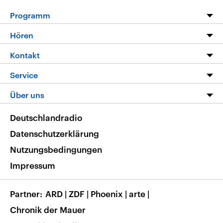
Programm
Programm
Hören
Alle Sendungen
Livestream
Kontakt
Die Nachrichten
Audios
Hörerservice
Service
Nachrichtenleicht
Podcasts
Social Media
FAQ
Über uns
Neue Beiträge auf dlf.de
Deutschlandfunk App
Newsletter
Deutschlandradio
Themen-Schwerpunkte
Nachrichten App
Deutschlandradio
Veranstaltungen
Presse
Frequenzen
Datenschutzerklärung
Musikliste
Ausbildung und Karriere
Nutzungsbedingungen
RSS
Transparenz
Impressum
Korrekturen
Barrierefreiheit
Partner
ARD
|
ZDF
|
Phoenix
|
arte
|
Chronik der Mauer