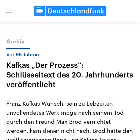
Close
menu
Archiv
Themen
Vor 95 Jahren
Kafkas „Der Prozess“:
Schlüsseltext des 20. Jahrhunderts
veröffentlicht
Franz Kafkas Wunsch, sein zu Lebzeiten
Landtagswahl Sachsen-Anhalt
USA
unvollendetes Werk möge nach seinem Tod
2026
Aktuelle Beiträge, Analys
Alle Informationen
Hintergründe
durch den Freund Max Brod vernichtet
Sachsen-Anhalt wählt am 6.
Wirtschaftlich und militäri
September 2026 einen neuen
gehören die Vereinigten S
werden, kam dieser nicht nach. Brod hatte den
Landtag. Seit 2021 wird das
den mächtigsten Ländern 
Bundesland von einer Koalition aus
weltliterarischen Rang von Kafkas Texten
mit großem Einfluss auf d