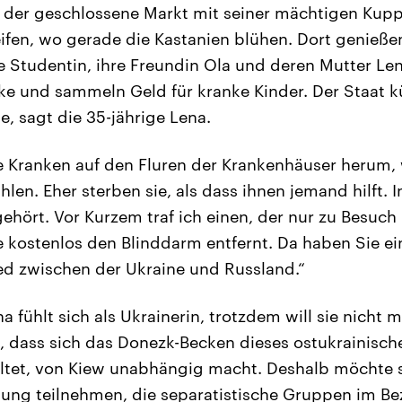
t, der geschlossene Markt mit seiner mächtigen Kupp
eifen, wo gerade die Kastanien blühen. Dort genieße
ne Studentin, ihre Freundin Ola und deren Mutter Len
ke und sammeln Geld für kranke Kinder. Der Staat 
e, sagt die 35-jährige Lena.
ie Kranken auf den Fluren der Krankenhäuser herum, 
en. Eher sterben sie, als dass ihnen jemand hilft. I
gehört. Vor Kurzem traf ich einen, der nur zu Besuch
 kostenlos den Blinddarm entfernt. Da haben Sie ein
ed zwischen der Ukraine und Russland.“
fühlt sich als Ukrainerin, trotzdem will sie nicht m
, dass sich das Donezk-Becken dieses ostukrainisch
paltet, von Kiew unabhängig macht. Deshalb möchte
ung teilnehmen, die separatistische Gruppen im Be