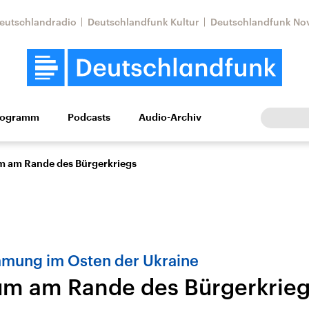
eutschlandradio
Deutschlandfunk Kultur
Deutschlandfunk No
rogramm
Podcasts
Audio-Archiv
Wirtschaft
Wissen
Kultur
Europa
Gesellschaf
 am Rande des Bürgerkriegs
mmung im Osten der Ukraine
m am Rande des Bürgerkrie
Nahostkonflikt
Iran
le Beiträge,
Aktuelle Lage und
Aktuelle Lage und