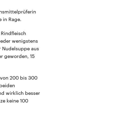
nsmittelprüferin
e in Rage.
Rindfleisch
jeder wenigstens
er Nudelsuppe aus
uer geworden, 15
 von 200 bis 300
 beiden
nd wirklich besser
ze keine 100