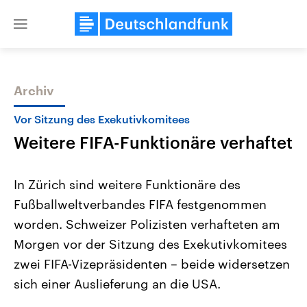
Close
menu
Archiv
Themen
Vor Sitzung des Exekutivkomitees
Weitere FIFA-Funktionäre verhaftet
In Zürich sind weitere Funktionäre des
Fußballweltverbandes FIFA festgenommen
worden. Schweizer Polizisten verhafteten am
Landtagswahl Sachsen-Anhalt
USA
Morgen vor der Sitzung des Exekutivkomitees
2026
Aktuelle Beiträge, Analys
Alle Informationen
zwei FIFA-Vizepräsidenten – beide widersetzen
Hintergründe
Sachsen-Anhalt wählt am 6.
Wirtschaftlich und militäri
sich einer Auslieferung an die USA.
September 2026 einen neuen
gehören die Vereinigten S
Landtag. Seit 2021 wird das
den mächtigsten Ländern 
Bundesland von einer Koalition aus
mit großem Einfluss auf d