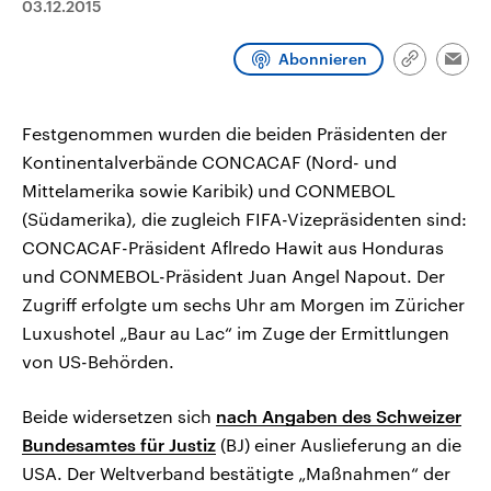
03.12.2015
CDU, SPD und FDP regiert.-
aktuelle Weltgeschehen.
Umfragen, Prognosen,
Wahlprogramme, aktuelle Berichte
Abonnieren
Sendungen
Programm
Podcasts
und Hintergründe zu den Parteien
Link
Emai
und Kandidaten der anstehenden
kopieren/te
Wahl.
Audio-Archiv
Festgenommen wurden die beiden Präsidenten der
Kontinentalverbände CONCACAF (Nord- und
Mittelamerika sowie Karibik) und CONMEBOL
(Südamerika), die zugleich FIFA-Vizepräsidenten sind:
CONCACAF-Präsident Aflredo Hawit aus Honduras
und CONMEBOL-Präsident Juan Angel Napout. Der
Zugriff erfolgte um sechs Uhr am Morgen im Züricher
Luxushotel „Baur au Lac“ im Zuge der Ermittlungen
von US-Behörden.
Beide widersetzen sich
nach Angaben des Schweizer
Bundesamtes für Justiz
(BJ) einer Auslieferung an die
USA. Der Weltverband bestätigte „Maßnahmen“ der