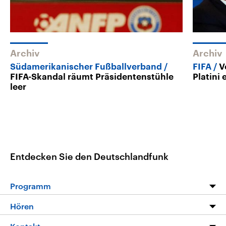
Archiv
Archiv
Südamerikanischer Fußballverband
FIFA
V
FIFA-Skandal räumt Präsidentenstühle
Platini 
leer
Entdecken Sie den Deutschlandfunk
Programm
Programm
Hören
Alle Sendungen
Livestream