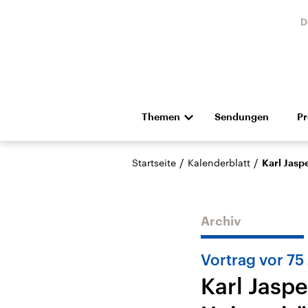
D
Themen
Sendungen
P
Die Nachrichten
Politik
/
/
Startseite
Kalenderblatt
Karl Jasp
Hörspiel und Feature
Musik
Archiv
Vortrag vor 75
Karl Jasp
USA
Nahos
Aktuelle Beiträge,
Aktue