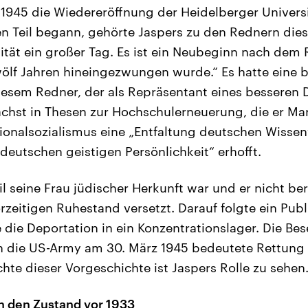
 1945 die Wiedereröffnung der Heidelberger Univers
 Teil begann, gehörte Jaspers zu den Rednern diese
ität ein großer Tag. Es ist ein Neubeginn nach dem R
zwölf Jahren hineingezwungen wurde.“ Es hatte eine
esem Redner, der als Repräsentant eines besseren 
ächst in Thesen zur Hochschulerneuerung, die er Ma
ionalsozialismus eine „Entfaltung deutschen Wissen
deutschen geistigen Persönlichkeit“ erhofft.
l seine Frau jüdischer Herkunft war und er nicht bere
rzeitigen Ruhestand versetzt. Darauf folgte ein Publ
e die Deportation in ein Konzentrationslager. Die Be
h die US-Army am 30. März 1945 bedeutete Rettung 
hte dieser Vorgeschichte ist Jaspers Rolle zu sehen
n den Zustand vor 1933