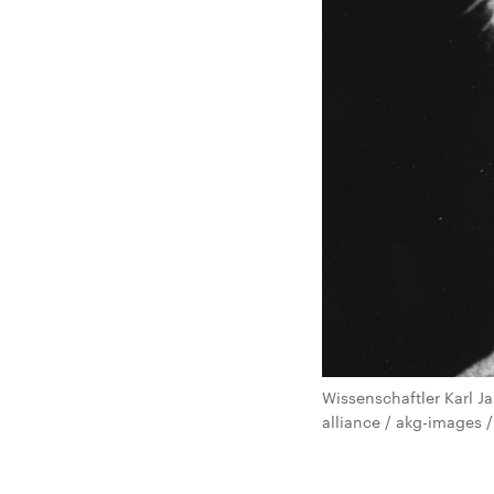
Wissenschaftler Karl J
alliance / akg-images 