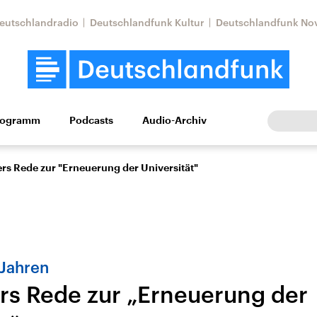
eutschlandradio
Deutschlandfunk Kultur
Deutschlandfunk No
rogramm
Podcasts
Audio-Archiv
Wirtschaft
Wissen
Kultur
Europa
Gesellschaf
ers Rede zur "Erneuerung der Universität"
 Jahren
ers Rede zur „Erneuerung der
tkonflikt
Iran
Faktenchecks
In unseren Faktenc
lle Lage und
Aktuelle Lage und