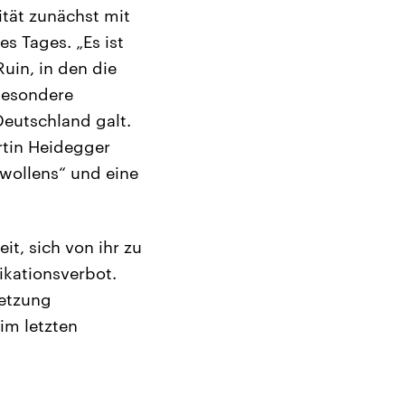
ität zunächst mit
s Tages. „Es ist
uin, in den die
 besondere
Deutschland galt.
rtin Heidegger
wollens“ und eine
it, sich von ihr zu
ikationsverbot.
setzung
im letzten
.