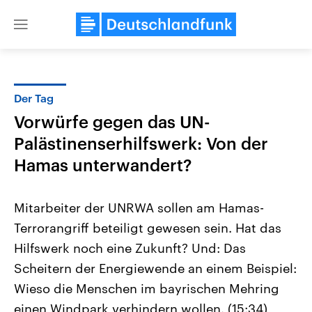
Close
menu
Der Tag
Themen
Vorwürfe gegen das UN-
Palästinenserhilfswerk: Von der
Hamas unterwandert?
Mitarbeiter der UNRWA sollen am Hamas-
Terrorangriff beteiligt gewesen sein. Hat das
USA
Nahostkonflikt
Hilfswerk noch eine Zukunft? Und: Das
Aktuelle Beiträge, Analysen und
Aktuelle Lage und Hinter
Der Überfall der palästine
Hintergründe
Scheitern der Energiewende an einem Beispiel:
Wirtschaftlich und militärisch
Terrororganisation Hamas
Wieso die Menschen im bayrischen Mehring
gehören die Vereinigten Staaten zu
Oktober 2023 auf Israel ha
den mächtigsten Ländern der Erde,
Region wieder die Gewalt 
einen Windpark verhindern wollen. (15:34)
mit großem Einfluss auf das
Israel möchte die Hamas z