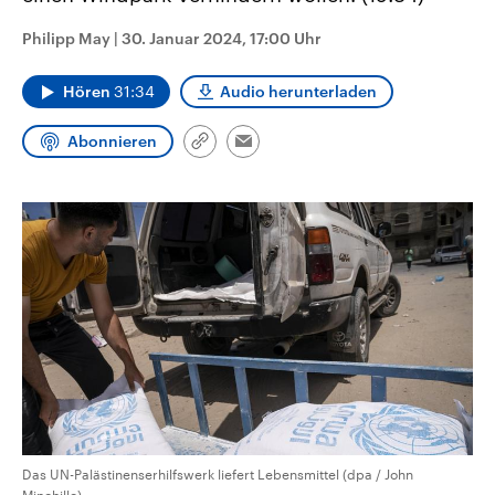
aktuelle Weltgeschehen.
Diese wird wie die Hisboll
Libanon vom Iran unterstüt
Philipp May
|
30. Januar 2024, 17:00 Uhr
Sendungen
Programm
Podcasts
Hören
31:34
Audio herunterladen
Audio-Archiv
Abonnieren
Link
Email
kopieren/teilen
Das UN-Palästinenserhilfswerk liefert Lebensmittel (dpa / John