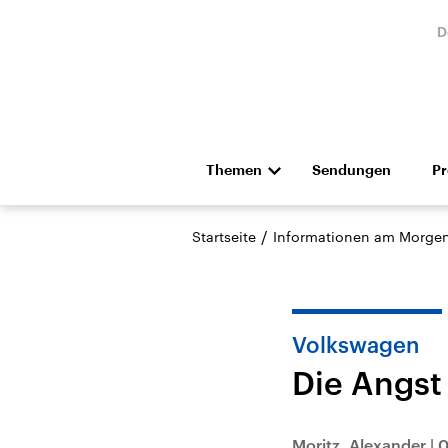
D
Themen
Sendungen
P
Die Nachrichten
Politik
/
Startseite
Informationen am Morge
Hörspiel und Feature
Musik
Volkswagen
Die Angst
Landtagswahl Sachsen-
USA
Anhalt 2026
Aktuel
Moritz, Alexander
|
0