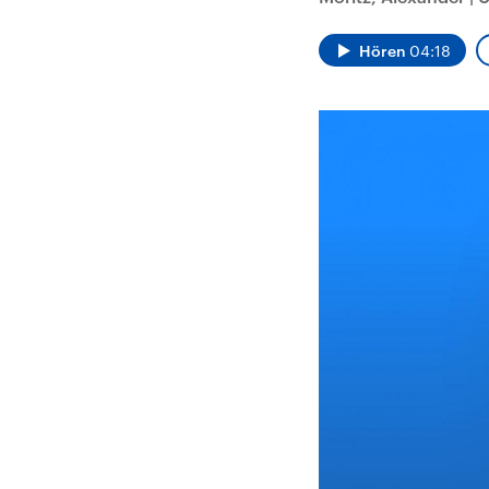
Alle Informationen
Analy
Sachsen-Anhalt wählt
Hinte
am 6. September 2026
Wirtsc
Hören
04:18
einen neuen Landtag.
militä
Seit 2021 wird das
Verein
Bundesland von einer
den m
Koalition aus CDU, SPD
Länder
und FDP regiert.-
großem
Umfragen, Prognosen,
aktuel
Wahlprogramme,
aktuelle Berichte und
Hintergründe zu den
Parteien und Kandidaten
der anstehenden Wahl.