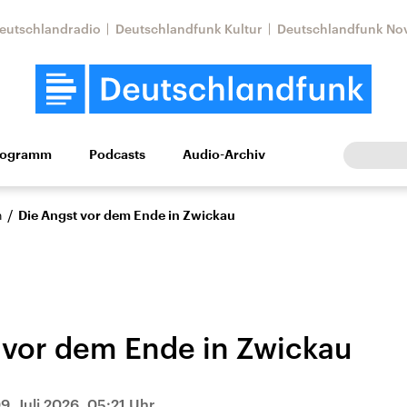
eutschlandradio
Deutschlandfunk Kultur
Deutschlandfunk No
rogramm
Podcasts
Audio-Archiv
Wirtschaft
Wissen
Kultur
Europa
Gesellschaf
/
n
Die Angst vor dem Ende in Zwickau
 vor dem Ende in Zwickau
Nahostkonflikt
Iran
le Beiträge,
Aktuelle Lage und
Aktuelle Lage und
9. Juli 2026, 05:21 Uhr