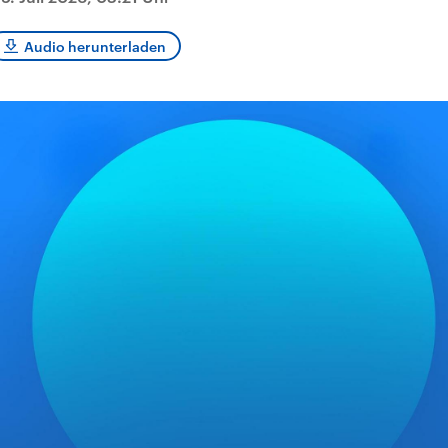
sen und
Hintergründe
Hintergründe
Der Überfall der
Der Iran – seit der
rgründe
haftlich und
palästinensischen
Islamischen Revolu
Audio herunterladen
risch gehören die
Terrororganisation
1979 auch Islamisc
igten Staaten zu
Hamas im Oktober 2023
Republik Iran – ist e
ächtigsten
auf Israel hat in der
von einem
n der Erde, mit
Region wieder die
Religionsführer auto
 Einfluss auf das
Gewalt entfacht. Israel
regierter Staat im 
le Weltgeschehen.
möchte die Hamas
Osten. Eine Feindsc
zerstören. Diese wird wie
zu Israel und zu de
die Hisbollah im Libanon
ist fest in der
vom Iran unterstützt.
Staatsideologie
verankert.