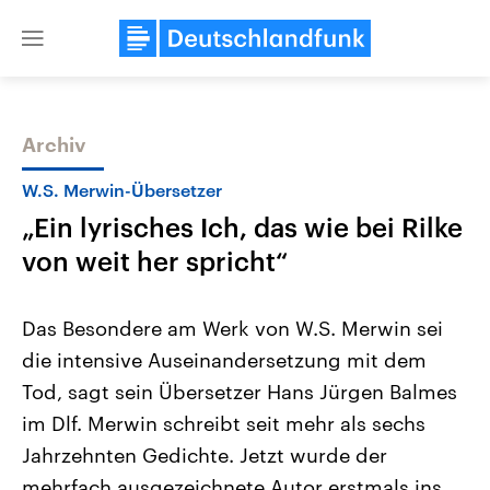
Close
menu
Archiv
Themen
W.S. Merwin-Übersetzer
„Ein lyrisches Ich, das wie bei Rilke
von weit her spricht“
Das Besondere am Werk von W.S. Merwin sei
die intensive Auseinandersetzung mit dem
USA
Nahostkonflikt
Tod, sagt sein Übersetzer Hans Jürgen Balmes
Aktuelle Beiträge, Analysen und
Aktuelle Lage und Hinter
Der Überfall der palästine
Hintergründe
im Dlf. Merwin schreibt seit mehr als sechs
Wirtschaftlich und militärisch
Terrororganisation Hamas
gehören die Vereinigten Staaten zu
Oktober 2023 auf Israel ha
Jahrzehnten Gedichte. Jetzt wurde der
den mächtigsten Ländern der Erde,
Region wieder die Gewalt 
mehrfach ausgezeichnete Autor erstmals ins
mit großem Einfluss auf das
Israel möchte die Hamas z