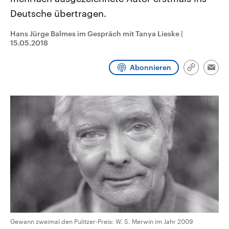
aktuelle Weltgeschehen.
Diese wird wie die Hisboll
Deutsche übertragen.
Libanon vom Iran unterstüt
Sendungen
Programm
Podcasts
Hans Jürge Balmes im Gespräch mit Tanya Lieske
|
15.05.2018
Audio-Archiv
Abonnieren
Link
Emai
kopieren/te
Gewann zweimal den Pulitzer-Preis: W. S. Merwin im Jahr 2009