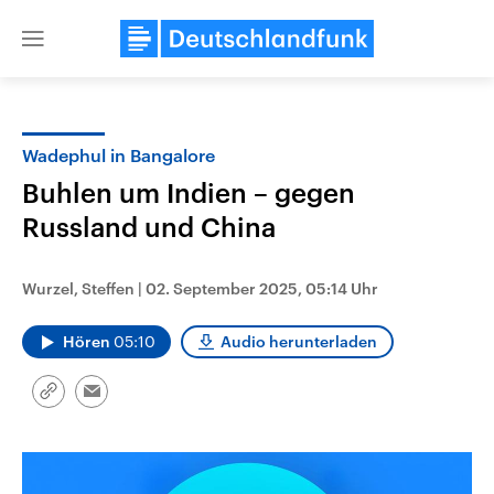
Close
menu
Wadephul in Bangalore
Themen
Buhlen um Indien – gegen
Russland und China
Wurzel, Steffen
|
02. September 2025, 05:14 Uhr
Hören
05:10
Audio herunterladen
Landtagswahl Sachsen-Anhalt
USA
Link
Email
2026
Aktuelle Beiträge, Analys
kopieren/teilen
Alle Informationen
Hintergründe
Sachsen-Anhalt wählt am 6.
Wirtschaftlich und militäri
September 2026 einen neuen
gehören die Vereinigten S
Landtag. Seit 2021 wird das
den mächtigsten Ländern 
Bundesland von einer Koalition aus
mit großem Einfluss auf d