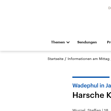
D
Themen
Sendungen
P
Die Nachrichten
Politik
/
Startseite
Informationen am Mittag
Hörspiel und Feature
Musik
Wadephul in J
Harsche K
Landtagswahl Sachsen-
USA
Anhalt 2026
Aktuel
Wurzel, Steffen
|
18.