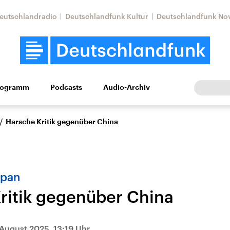
eutschlandradio
Deutschlandfunk Kultur
Deutschlandfunk No
rogramm
Podcasts
Audio-Archiv
Wirtschaft
Wissen
Kultur
Europa
Gesellschaf
/
Harsche Kritik gegenüber China
apan
ritik gegenüber China
Nahostkonflikt
Iran
le Beiträge,
Aktuelle Lage und
Aktuelle Lage und
 August 2025, 13:19 Uhr