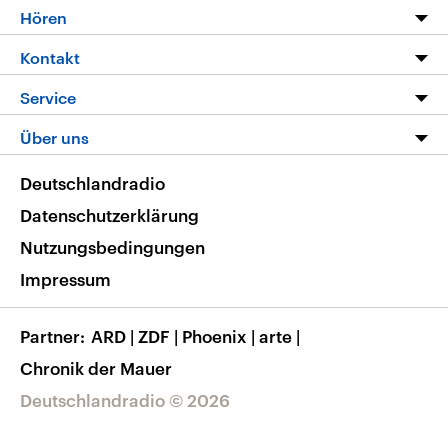
Programm
Hören
Alle Sendungen
Livestream
Kontakt
Die Nachrichten
Audios
Hörerservice
Service
Nachrichtenleicht
Podcasts
Social Media
FAQ
Über uns
Neue Beiträge auf dlf.de
Deutschlandfunk App
Newsletter
Deutschlandradio
Themen-Schwerpunkte
Nachrichten App
Deutschlandradio
Veranstaltungen
Presse
Frequenzen
Datenschutzerklärung
Musikliste
Ausbildung und Karriere
Nutzungsbedingungen
RSS
Transparenz
Impressum
Korrekturen
Barrierefreiheit
Partner
ARD
|
ZDF
|
Phoenix
|
arte
|
Chronik der Mauer
Deutschlandradio © 2026