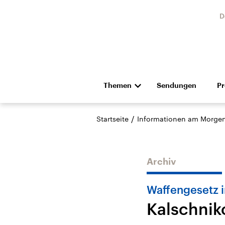
D
Themen
Sendungen
P
Die Nachrichten
Politik
/
Startseite
Informationen am Morge
Hörspiel und Feature
Musik
Archiv
Waffengesetz i
Kalschnik
Landtagswahl Sachsen-
USA
Anhalt 2026
Aktuel