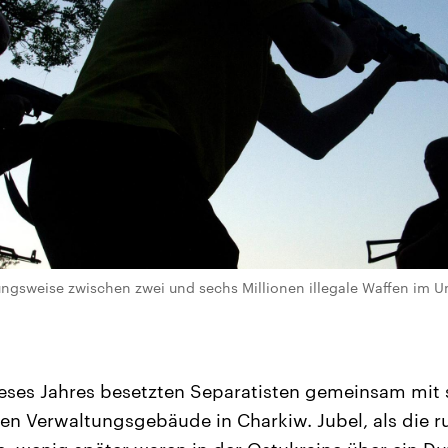
ngsweise zwischen zwei und sechs Millionen illegale Waffen im Um
ieses Jahres besetzten Separatisten gemeinsam mit
ten Verwaltungsgebäude in Charkiw. Jubel, als die r