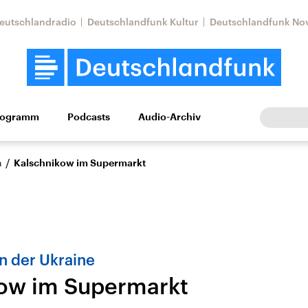
eutschlandradio
Deutschlandfunk Kultur
Deutschlandfunk No
rogramm
Podcasts
Audio-Archiv
Wirtschaft
Wissen
Kultur
Europa
Gesellschaf
/
n
Kalschnikow im Supermarkt
n der Ukraine
ow im Supermarkt
Nahostkonflikt
Iran
le Beiträge,
Aktuelle Lage und
Aktuelle Lage und