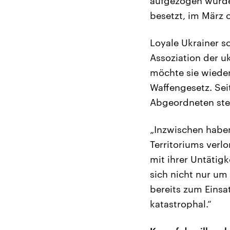
aufgezogen wurde,
besetzt, im März 
Loyale Ukrainer s
Assoziation der u
möchte sie wieder
Waffengesetz. Sei
Abgeordneten stel
„Inzwischen haben
Territoriums verl
mit ihrer Untätig
sich nicht nur um
bereits zum Einsa
katastrophal.“