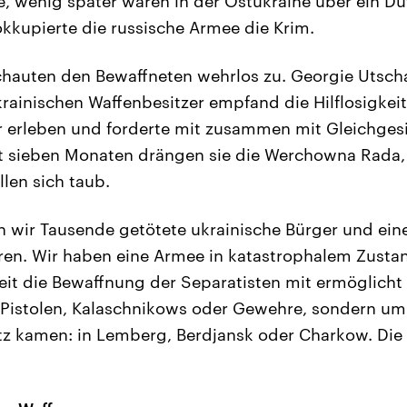
 wenig später waren in der Ostukraine über ein D
okkupierte die russische Armee die Krim.
chauten den Bewaffneten wehrlos zu. Georgie Utscha
krainischen Waffenbesitzer empfand die Hilflosigkeit
 erleben und forderte mit zusammen mit Gleichges
t sieben Monaten drängen sie die Werchowna Rada, 
len sich taub.
 wir Tausende getötete ukrainische Bürger und eine
oren. Wir haben eine Armee in katastrophalem Zustand
keit die Bewaffnung der Separatisten mit ermöglicht 
 Pistolen, Kalaschnikows oder Gewehre, sondern um
tz kamen: in Lemberg, Berdjansk oder Charkow. Die S