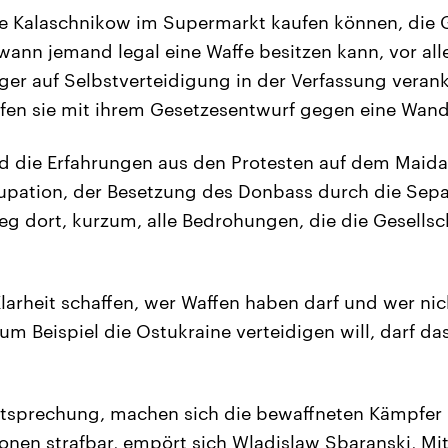
e Kalaschnikow im Supermarkt kaufen können, die G
 wann jemand legal eine Waffe besitzen kann, vor al
ger auf Selbstverteidigung in der Verfassung veran
fen sie mit ihrem Gesetzesentwurf gegen eine Wand
nd die Erfahrungen aus den Protesten auf dem Maid
upation, der Besetzung des Donbass durch die Sepa
ieg dort, kurzum, alle Bedrohungen, die die Gesellsch
larheit schaffen, wer Waffen haben darf und wer nich
zum Beispiel die Ostukraine verteidigen will, darf da
htsprechung, machen sich die bewaffneten Kämpfer 
llonen strafbar, empört sich Wladislaw Sbaranski, Mi