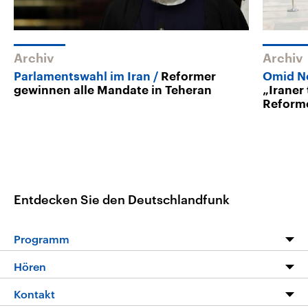
Archiv
Archiv
Parlamentswahl im Iran
Reformer
Omid No
gewinnen alle Mandate in Teheran
„Iraner 
Reforme
Entdecken Sie den Deutschlandfunk
Programm
Programm
Hören
Alle Sendungen
Livestream
Kontakt
Die Nachrichten