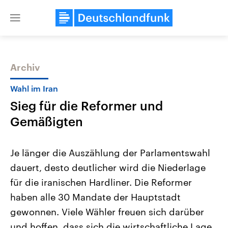
Close
menu
Archiv
Themen
Wahl im Iran
Sieg für die Reformer und
Gemäßigten
Je länger die Auszählung der Parlamentswahl
dauert, desto deutlicher wird die Niederlage
Landtagswahl Sachsen-Anhalt
USA
für die iranischen Hardliner. Die Reformer
2026
Aktuelle Beiträge, Analys
Alle Informationen
Hintergründe
haben alle 30 Mandate der Hauptstadt
Sachsen-Anhalt wählt am 6.
Wirtschaftlich und militäri
September 2026 einen neuen
gehören die Vereinigten S
gewonnen. Viele Wähler freuen sich darüber
Landtag. Seit 2021 wird das
den mächtigsten Ländern 
und hoffen, dass sich die wirtschaftliche Lage
Bundesland von einer Koalition aus
mit großem Einfluss auf d