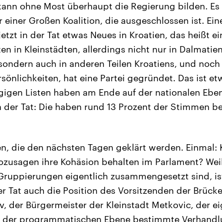
 kann ohne Most überhaupt die Regierung bilden. Es
 einer Großen Koalition, die ausgeschlossen ist. Ein
jetzt in der Tat etwas Neues in Kroatien, das heißt ei
n in Kleinstädten, allerdings nicht nur in Dalmatien
sondern auch in anderen Teilen Kroatiens, und noch 
önlichkeiten, hat eine Partei gegründet. Das ist e
igen Listen haben am Ende auf der nationalen Eben
n der Tat: Die haben rund 13 Prozent der Stimmen
en, die den nächsten Tagen geklärt werden. Einmal: 
ozusagen ihre Kohäsion behalten im Parlament? Weil
ruppierungen eigentlich zusammengesetzt sind, ist
er Tat auch die Position des Vorsitzenden der Brücke
v, der Bürgermeister der Kleinstadt Metkovic, der e
 auf der programmatischen Ebene bestimmte Verhand