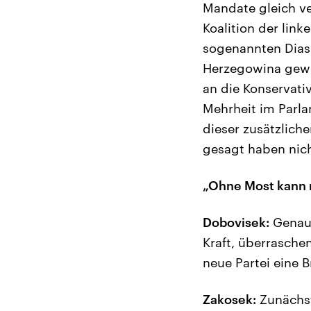
Mandate gleich ver
Koalition der link
sogenannten Diasp
Herzegowina gewäh
an die Konservati
Mehrheit im Parl
dieser zusätzlich
gesagt haben nich
„Ohne Most kann 
Dobovisek:
Genau.
Kraft, überrasche
neue Partei eine 
Zakosek:
Zunächst