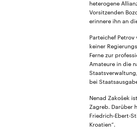
heterogene Allian
Vorsitzenden Bozo
erinnere ihn an di
Parteichef Petrov
keiner Regierungsk
Ferne zur professi
Amateure in die na
Staatsverwaltung, 
bei Staatsausgab
Nenad Zakošek ist 
Zagreb. Darüber h
Friedrich-Ebert-S
Kroatien“.