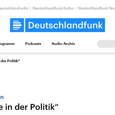
eutschlandradio
Deutschlandfunk Kultur
Deutschlandfunk No
rogramm
Podcasts
Audio-Archiv
Wirtschaft
Wissen
Kultur
Europa
Gesellschaf
der Politik"
en
in der Politik“
Nahostkonflikt
Iran
le Beiträge,
Aktuelle Lage und
Aktuelle Lage und