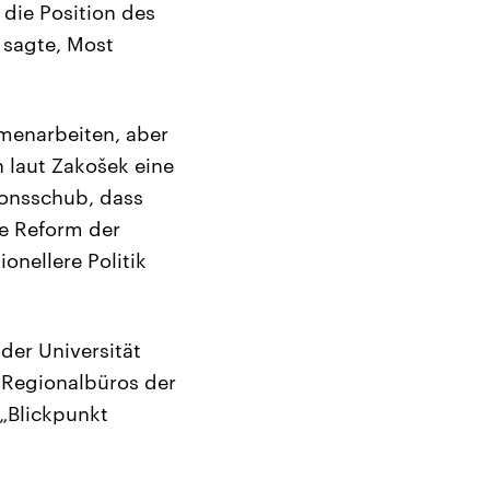
die Position des
 sagte, Most
mmenarbeiten, aber
n laut Zakošek eine
tionsschub, dass
ne Reform der
onellere Politik
der Universität
n Regionalbüros der
 „Blickpunkt