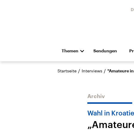
D
Themen
Sendungen
P
Die Nachrichten
Politik
/
/
Startseite
Interviews
"Amateure in 
Hörspiel und Feature
Musik
Archiv
Wahl in Kroati
„Amateure 
Landtagswahl Sachsen-
USA
Anhalt 2026
Aktuel