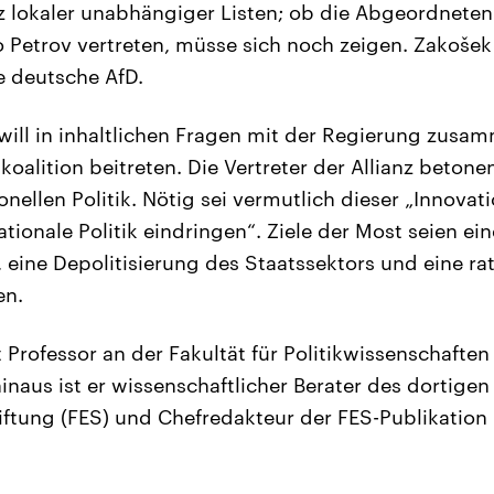
z lokaler unabhängiger Listen; ob die Abgeordneten 
 Petrov vertreten, müsse sich noch zeigen. Zakošek
e deutsche AfD.
 will in inhaltlichen Fragen mit der Regierung zusa
oalition beitreten. Die Vertreter der Allianz betone
onellen Politik. Nötig sei vermutlich dieser „Innova
tionale Politik eindringen“. Ziele der Most seien ei
eine Depolitisierung des Staatssektors und eine rati
en.
Professor an der Fakultät für Politikwissenschaften 
inaus ist er wissenschaftlicher Berater des dortige
tiftung (FES) und Chefredakteur der FES-Publikation