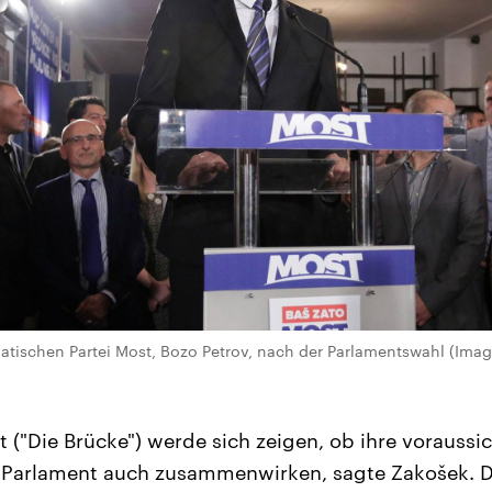
oatischen Partei Most, Bozo Petrov, nach der Parlamentswahl (Ima
t ("Die Brücke") werde sich zeigen, ob ihre voraussic
Parlament auch zusammenwirken, sagte Zakošek. Die