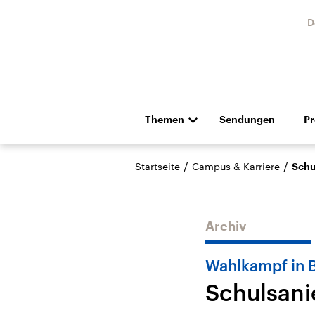
D
Themen
Sendungen
P
Die Nachrichten
Politik
/
/
Startseite
Campus & Karriere
Schu
Hörspiel und Feature
Musik
Archiv
Wahlkampf in B
Schulsani
Landtagswahl Sachsen-
USA
Anhalt 2026
Aktuel