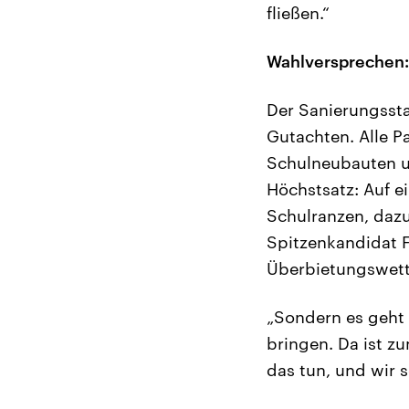
fließen.“
Wahlversprechen: 
Der Sanierungsstau
Gutachten. Alle P
Schulneubauten un
Höchstsatz: Auf e
Schulranzen, dazu
Spitzenkandidat F
Überbietungswet
„Sondern es geht 
bringen. Da ist z
das tun, und wir s