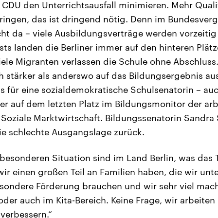
CDU den Unterrichtsausfall minimieren. Mehr Qualitä
ingen, das ist dringend nötig. Denn im Bundesvergl
ht da – viele Ausbildungsverträge werden vorzeitig
sts landen die Berliner immer auf den hinteren Plätz
iele Migranten verlassen die Schule ohne Abschluss.
h stärker als anderswo auf das Bildungsergebnis aus.
s für eine sozialdemokratische Schulsenatorin – auc
der auf dem letzten Platz im Bildungsmonitor der a
e Soziale Marktwirtschaft. Bildungssenatorin Sandra 
die schlechte Ausgangslage zurück.
r besonderen Situation sind im Land Berlin, was da
ir einen großen Teil an Familien haben, die wir unt
esondere Förderung brauchen und wir sehr viel mac
der auch im Kita-Bereich. Keine Frage, wir arbeiten 
 verbessern.“