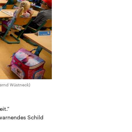
 Bernd Wüstneck)
it.“
n warnendes Schild