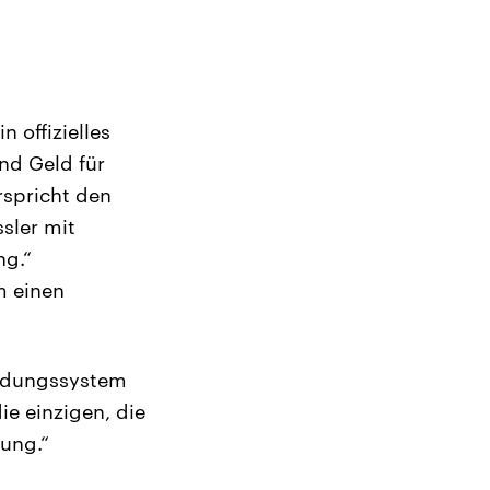
n offizielles
nd Geld für
rspricht den
sler mit
ng.“
m einen
ildungssystem
ie einzigen, die
tung.“