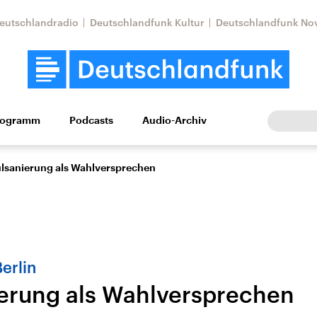
eutschlandradio
Deutschlandfunk Kultur
Deutschlandfunk No
rogramm
Podcasts
Audio-Archiv
Wirtschaft
Wissen
Kultur
Europa
Gesellschaf
lsanierung als Wahlversprechen
erlin
erung als Wahlversprechen
Nahostkonflikt
Iran
le Beiträge,
Aktuelle Lage und
Aktuelle Lage und