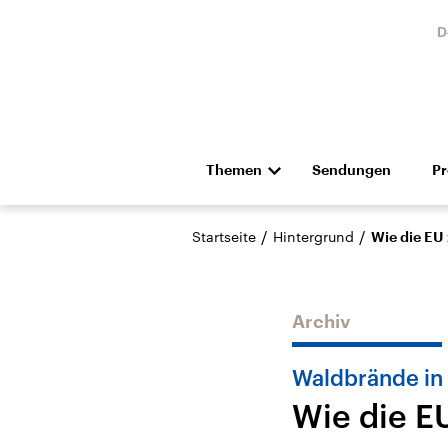
D
Themen
Sendungen
P
Die Nachrichten
Politik
/
/
Startseite
Hintergrund
Wie die EU
Hörspiel und Feature
Musik
Archiv
Waldbrände in
Wie die E
Landtagswahl Sachsen-
USA
Anhalt 2026
Aktuel