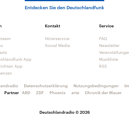
Entdecken Sie den Deutschlandfunk
n
Kontakt
Service
tream
Hörerservice
FAQ
os
Social Media
Newsletter
asts
Veranstaltunge
schlandfunk App
Musikliste
richten App
RSS
uenzen
landradio
Datenschutzerklärung
Nutzungsbedingungen
I
Partner
ARD
ZDF
Phoenix
arte
Chronik der Mauer
Deutschlandradio © 2026