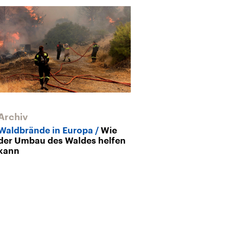
Archiv
Archiv
Waldbrände in Europa
Wie
Wetterkatastr
der Umbau des Waldes helfen
Griechenland
kann
jetzt sintfluta