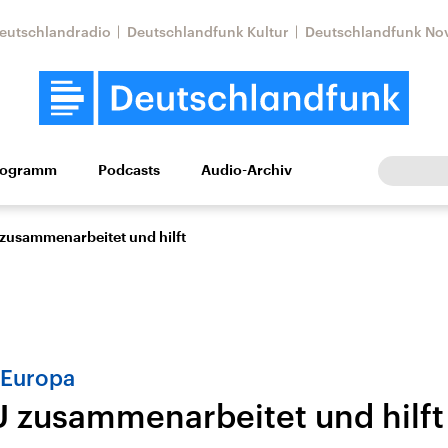
eutschlandradio
Deutschlandfunk Kultur
Deutschlandfunk No
rogramm
Podcasts
Audio-Archiv
Wirtschaft
Wissen
Kultur
Europa
Gesellschaf
 zusammenarbeitet und hilft
 Europa
U zusammenarbeitet und hilft
Nahostkonflikt
Iran
le Beiträge,
Aktuelle Lage und
Aktuelle Lage und