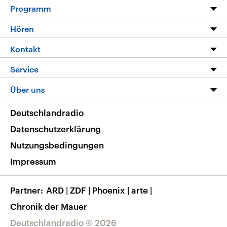
Programm
Programm
Hören
Alle Sendungen
Livestream
Kontakt
Die Nachrichten
Audios
Hörerservice
Service
Nachrichtenleicht
Podcasts
Social Media
FAQ
Über uns
Neue Beiträge auf dlf.de
Deutschlandfunk App
Newsletter
Deutschlandradio
Themen-Schwerpunkte
Nachrichten App
Deutschlandradio
Veranstaltungen
Presse
Frequenzen
Datenschutzerklärung
Musikliste
Ausbildung und Karriere
Nutzungsbedingungen
RSS
Transparenz
Impressum
Korrekturen
Barrierefreiheit
Partner
ARD
|
ZDF
|
Phoenix
|
arte
|
Chronik der Mauer
Deutschlandradio © 2026