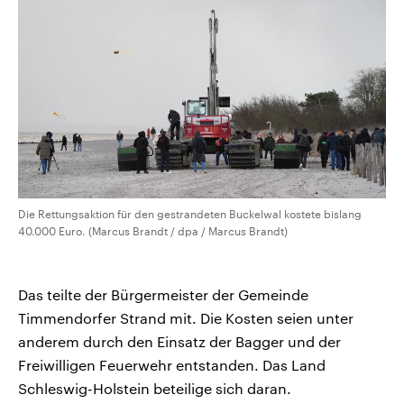
CDU, SPD und FDP regiert.-
aktuelle Weltgeschehen.
Umfragen, Prognosen,
Wahlprogramme, aktuelle Berichte
Sendungen
Programm
Podcasts
und Hintergründe zu den Parteien
und Kandidaten der anstehenden
Wahl.
Audio-Archiv
Die Rettungsaktion für den gestrandeten Buckelwal kostete bislang
40.000 Euro. (Marcus Brandt / dpa / Marcus Brandt)
Das teilte der Bürgermeister der Gemeinde
Timmendorfer Strand mit. Die Kosten seien unter
anderem durch den Einsatz der Bagger und der
Freiwilligen Feuerwehr entstanden. Das Land
Schleswig-Holstein beteilige sich daran.