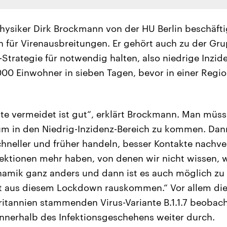
hysiker Dirk Brockmann von der HU Berlin beschäfti
für Virenausbreitungen. Er gehört auch zu der Gru
-Strategie für notwendig halten, also niedrige Inzi
000 Einwohner in sieben Tagen, bevor in einer Regi
kte vermeidet ist gut“, erklärt Brockmann. Man müs
 um in den Niedrig-Inzidenz-Bereich zu kommen. Da
schneller und früher handeln, besser Kontakte nachve
fektionen mehr haben, von denen wir nicht wissen,
amik ganz anders und dann ist es auch möglich zu 
nt aus diesem Lockdown rauskommen.“ Vor allem die
itannien stammenden Virus-Variante B.1.1.7 beobach
 innerhalb des Infektionsgeschehens weiter durch.