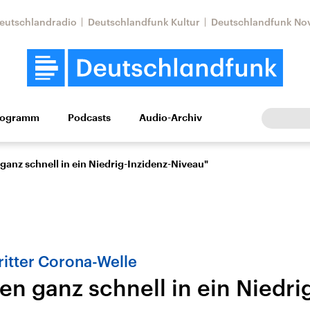
eutschlandradio
Deutschlandfunk Kultur
Deutschlandfunk No
rogramm
Podcasts
Audio-Archiv
Wirtschaft
Wissen
Kultur
Europa
Gesellschaf
ganz schnell in ein Niedrig-Inzidenz-Niveau"
itter Corona-Welle
n ganz schnell in ein Niedri
Nahostkonflikt
Iran
le Beiträge,
Aktuelle Lage und
Aktuelle Lage und