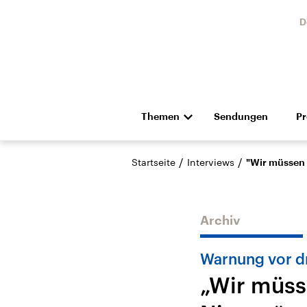
D
Themen
Sendungen
P
Die Nachrichten
Politik
/
/
Startseite
Interviews
"Wir müssen 
Hörspiel und Feature
Musik
Archiv
Warnung vor dr
„Wir müsse
Landtagswahl Sachsen-
USA
Anhalt 2026
Aktuel