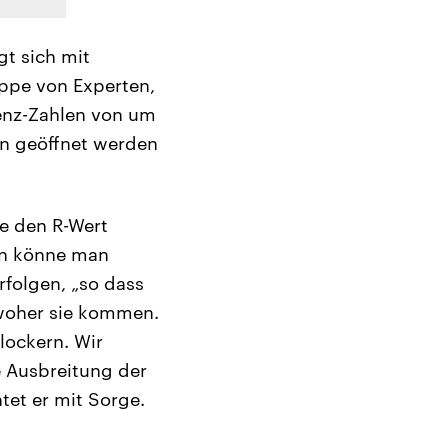
gt sich mit
ppe von Experten,
denz-Zahlen von um
on geöffnet werden
se den R-Wert
nn könne man
rfolgen, „so dass
 woher sie kommen.
lockern. Wir
 Ausbreitung der
tet er mit Sorge.