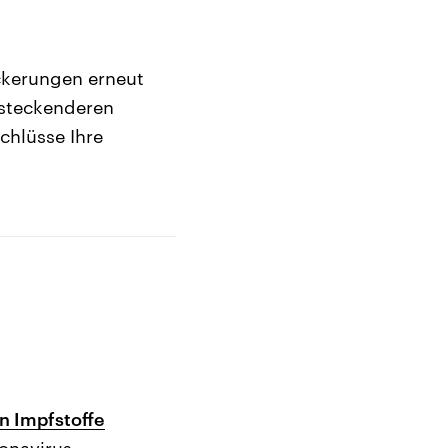
ckerungen erneut
nsteckenderen
chlüsse Ihre
n Impfstoffe
onavirus