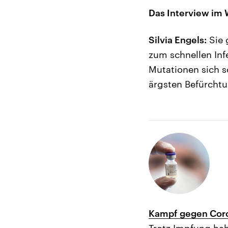
Das Interview im 
Silvia Engels:
Sie 
zum schnellen Inf
Mutationen sich s
ärgsten Befürcht
Kampf gegen Coro
Trotz Impfung hab