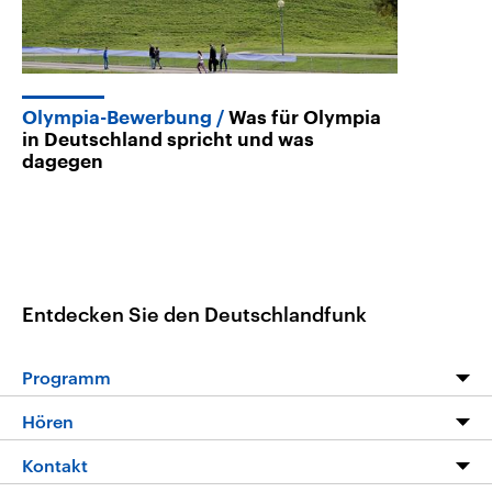
Olympia-Bewerbung
Was für Olympia
in Deutschland spricht und was
dagegen
Entdecken Sie den Deutschlandfunk
Programm
Programm
Hören
Alle Sendungen
Livestream
Kontakt
Die Nachrichten