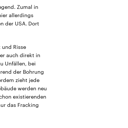
egend. Zumal in
ier allerdings
en der USA. Dort
t und Risse
r auch direkt in
 Unfällen, bei
hrend der Bohrung
erdem zieht jede
Gebäude werden neu
chon existierenden
nur das Fracking