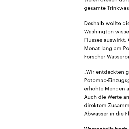
gesamte Trinkwass
Deshalb wollte di
Washington wissen
Flusses auswirkt.
Monat lang am Po
Forscher Wasserpr
„Wir entdeckten g
Potomac-Einzugsge
erhöhte Mengen an
Auch die Werte an
direktem Zusamme
Abwässer in die Fl
Wasser teils hoch 