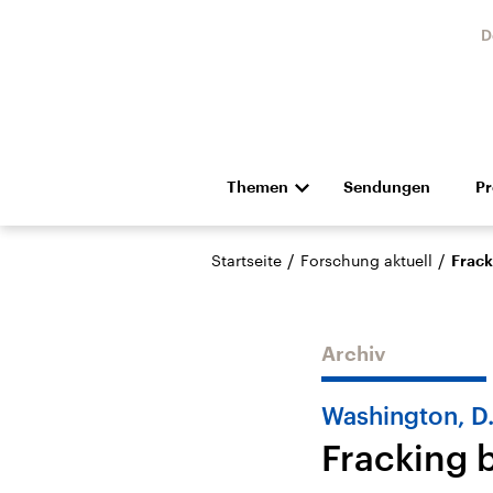
D
Themen
Sendungen
P
Die Nachrichten
Politik
/
/
Startseite
Forschung aktuell
Frack
Hörspiel und Feature
Musik
Archiv
Washington, D.
Fracking 
Landtagswahl Sachsen-
USA
Anhalt 2026
Aktuel