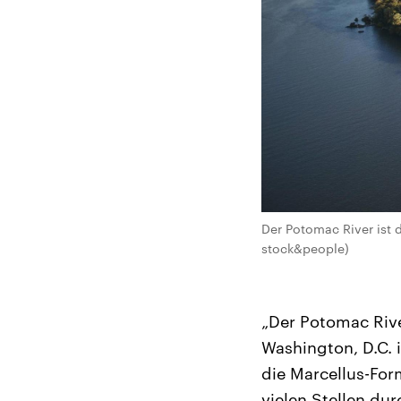
Der Potomac River ist d
stock&people)
„Der Potomac Rive
Washington, D.C. 
die Marcellus-Form
vielen Stellen du