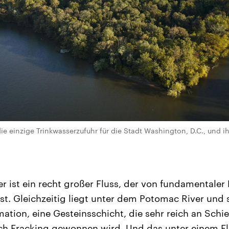
ie einzige Trinkwasserzufuhr für die Stadt Washington, D.C., und i
r ist ein recht großer Fluss, der von fundamentaler
ist. Gleichzeitig liegt unter dem Potomac River und 
ation, eine Gesteinsschicht, die sehr reich an Schie
rch Fracking gewonnen wird. Und das unter einem F