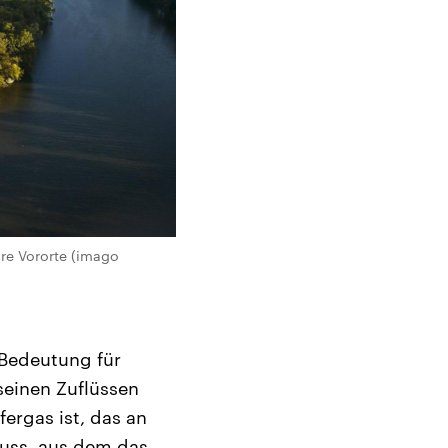
hre Vororte (imago
 Bedeutung für
seinen Zuflüssen
fergas ist, das an
luss, aus dem das