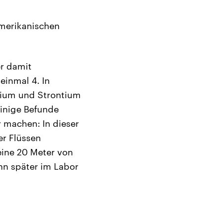
amerikanischen
r damit
einmal 4. In
nium und Strontium
einige Befunde
 machen: In dieser
er Flüssen
eine 20 Meter von
nn später im Labor