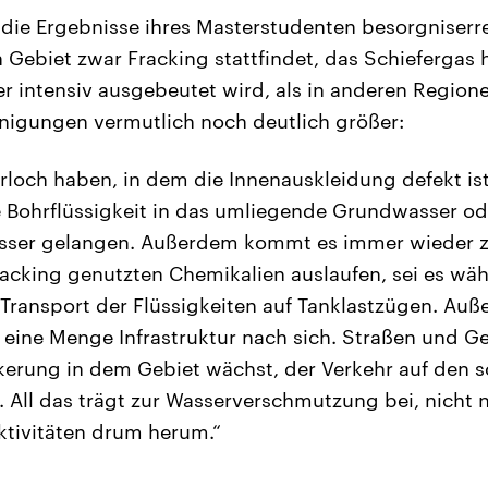
 die Ergebnisse ihres Masterstudenten besorgniserr
Gebiet zwar Fracking stattfindet, das Schiefergas h
r intensiv ausgebeutet wird, als in anderen Region
inigungen vermutlich noch deutlich größer:
rloch haben, in dem die Innenauskleidung defekt is
e Bohrflüssigkeit in das umliegende Grundwasser ode
ser gelangen. Außerdem kommt es immer wieder zu
acking genutzten Chemikalien auslaufen, sei es wä
 Transport der Flüssigkeiten auf Tanklastzügen. Auß
 eine Menge Infrastruktur nach sich. Straßen und 
kerung in dem Gebiet wächst, der Verkehr auf den s
 All das trägt zur Wasserverschmutzung bei, nicht 
Aktivitäten drum herum.“