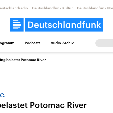
eutschlandradio
Deutschlandfunk Kultur
Deutschlandfunk No
rogramm
Podcasts
Audio-Archiv
Wirtschaft
Wissen
Kultur
Europa
Gesellschaf
ing belastet Potomac River
C.
belastet Potomac River
Nahostkonflikt
Iran
le Beiträge,
Aktuelle Lage und
Aktuelle Lage und