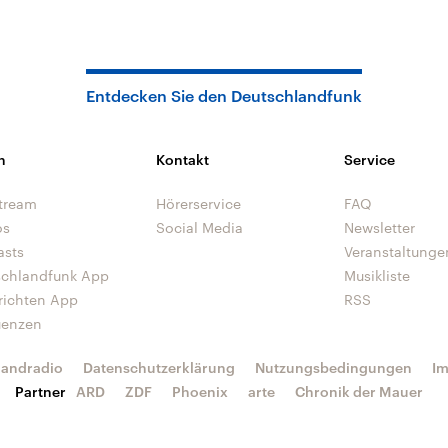
Entdecken Sie den Deutschlandfunk
n
Kontakt
Service
tream
Hörerservice
FAQ
os
Social Media
Newsletter
asts
Veranstaltunge
schlandfunk App
Musikliste
richten App
RSS
uenzen
landradio
Datenschutzerklärung
Nutzungsbedingungen
I
Partner
ARD
ZDF
Phoenix
arte
Chronik der Mauer