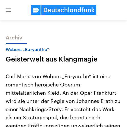
Close
menu
Archiv
Themen
Webers „Euryanthe“
Geisterwelt aus Klangmagie
Carl Maria von Webers „Euryanthe“ ist eine
romantisch heroische Oper im
mittelalterlichen Kleid. An der Oper Frankfurt
Landtagswahl Sachsen-Anhalt
USA
wird sie unter der Regie von Johannes Erath zu
2026
Aktuelle Beiträge, Analys
Alle Informationen
einer Nachkriegs-Story. Er versteht das Werk
Hintergründe
Sachsen-Anhalt wählt am 6.
Wirtschaftlich und militäri
als ein Strategiespiel, das bereits nach
September 2026 einen neuen
gehören die Vereinigten S
Landtag. Seit 2021 wird das
den mächtigsten Ländern 
wenigen Eröffnungszügen unweigerlich seinen
Bundesland von einer Koalition aus
mit großem Einfluss auf d