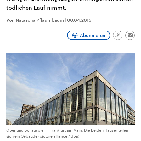
CDU, SPD und FDP regiert.-
aktuelle Weltgeschehen.
tödlichen Lauf nimmt.
Umfragen, Prognosen,
Wahlprogramme, aktuelle Berichte
Sendungen
Programm
Podcasts
und Hintergründe zu den Parteien
Von Natascha Pflaumbaum
|
06.04.2015
und Kandidaten der anstehenden
Wahl.
Audio-Archiv
Abonnieren
Link
Emai
kopieren/te
Oper und Schauspiel in Frankfurt am Main: Die beiden Häuser teilen
sich ein Gebäude (picture alliance / dpa)