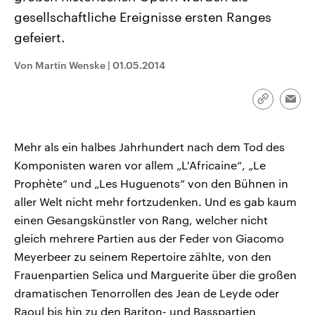
CDU, SPD und FDP regiert.-
aktuelle Weltgeschehen.
gesellschaftliche Ereignisse ersten Ranges
Umfragen, Prognosen,
Wahlprogramme, aktuelle Berichte
gefeiert.
Sendungen
Programm
Podcasts
und Hintergründe zu den Parteien
und Kandidaten der anstehenden
Wahl.
Von Martin Wenske
|
01.05.2014
Audio-Archiv
Link
Emai
kopieren/te
Mehr als ein halbes Jahrhundert nach dem Tod des
Komponisten waren vor allem „L'Africaine“, „Le
Prophète“ und „Les Huguenots“ von den Bühnen in
aller Welt nicht mehr fortzudenken. Und es gab kaum
einen Gesangskünstler von Rang, welcher nicht
gleich mehrere Partien aus der Feder von Giacomo
Meyerbeer zu seinem Repertoire zählte, von den
Frauenpartien Selica und Marguerite über die großen
dramatischen Tenorrollen des Jean de Leyde oder
Raoul bis hin zu den Bariton- und Basspartien