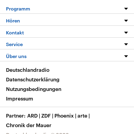
Programm
Programm
Hören
Alle Sendungen
Livestream
Kontakt
Die Nachrichten
Audios
Hörerservice
Service
Nachrichtenleicht
Podcasts
Social Media
FAQ
Über uns
Neue Beiträge auf dlf.de
Deutschlandfunk App
Newsletter
Deutschlandradio
Themen-Schwerpunkte
Nachrichten App
Deutschlandradio
Veranstaltungen
Presse
Frequenzen
Datenschutzerklärung
Musikliste
Ausbildung und Karriere
Nutzungsbedingungen
RSS
Transparenz
Impressum
Korrekturen
Barrierefreiheit
Partner
ARD
|
ZDF
|
Phoenix
|
arte
|
Chronik der Mauer