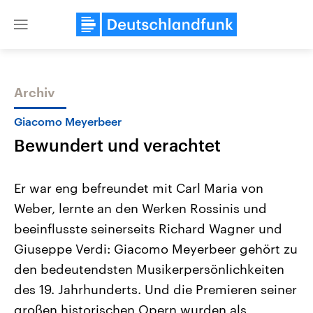
Close
menu
Archiv
Themen
Giacomo Meyerbeer
Bewundert und verachtet
Er war eng befreundet mit Carl Maria von
Weber, lernte an den Werken Rossinis und
beeinflusste seinerseits Richard Wagner und
Landtagswahl Sachsen-Anhalt
USA
Giuseppe Verdi: Giacomo Meyerbeer gehört zu
2026
Aktuelle Beiträge, Analys
Alle Informationen
den bedeutendsten Musikerpersönlichkeiten
Hintergründe
Sachsen-Anhalt wählt am 6.
Wirtschaftlich und militäri
des 19. Jahrhunderts. Und die Premieren seiner
September 2026 einen neuen
gehören die Vereinigten S
Landtag. Seit 2021 wird das
den mächtigsten Ländern 
großen historischen Opern wurden als
Bundesland von einer Koalition aus
mit großem Einfluss auf d