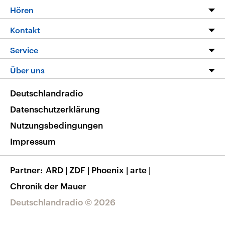
Programm
Hören
Alle Sendungen
Livestream
Kontakt
Die Nachrichten
Audios
Hörerservice
Service
Nachrichtenleicht
Podcasts
Social Media
FAQ
Über uns
Neue Beiträge auf dlf.de
Deutschlandfunk App
Newsletter
Deutschlandradio
Themen-Schwerpunkte
Nachrichten App
Deutschlandradio
Veranstaltungen
Presse
Frequenzen
Datenschutzerklärung
Musikliste
Ausbildung und Karriere
Nutzungsbedingungen
RSS
Transparenz
Impressum
Korrekturen
Barrierefreiheit
Partner
ARD
|
ZDF
|
Phoenix
|
arte
|
Chronik der Mauer
Deutschlandradio © 2026