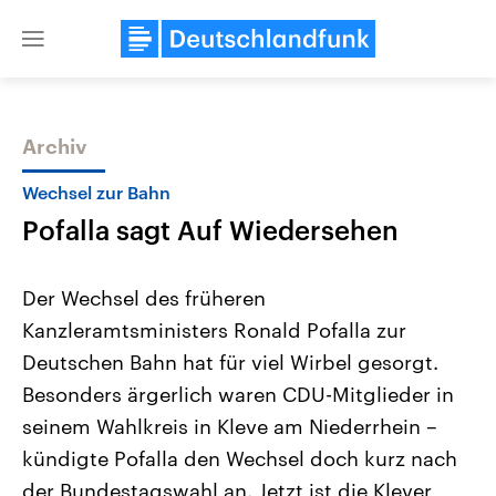
Close
menu
Archiv
Themen
Wechsel zur Bahn
Pofalla sagt Auf Wiedersehen
Der Wechsel des früheren
Kanzleramtsministers Ronald Pofalla zur
Deutschen Bahn hat für viel Wirbel gesorgt.
Landtagswahl Sachsen-Anhalt
USA
Besonders ärgerlich waren CDU-Mitglieder in
2026
Aktuelle Beiträge, Analys
Alle Informationen
seinem Wahlkreis in Kleve am Niederrhein –
Hintergründe
Sachsen-Anhalt wählt am 6.
Wirtschaftlich und militäri
kündigte Pofalla den Wechsel doch kurz nach
September 2026 einen neuen
gehören die Vereinigten S
Landtag. Seit 2021 wird das
den mächtigsten Ländern 
der Bundestagswahl an. Jetzt ist die Klever
Bundesland von einer Koalition aus
mit großem Einfluss auf d