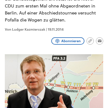
CDU, SPD und FDP regiert.-
aktuelle Weltgeschehen.
CDU zum ersten Mal ohne Abgeordneten in
Umfragen, Prognosen,
Wahlprogramme, aktuelle Berichte
Berlin. Auf einer Abschiedstournee versucht
Sendungen
Programm
Podcasts
und Hintergründe zu den Parteien
und Kandidaten der anstehenden
Pofalla die Wogen zu glätten.
Wahl.
Audio-Archiv
Von Ludger Kazmierczak
|
19.11.2014
Abonnieren
Link
Emai
kopieren/te