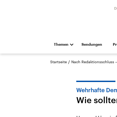
D
Themen
Sendungen
P
Die Nachrichten
Politik
/
Startseite
Nach Redaktionsschluss 
Hörspiel und Feature
Musik
Wehrhafte Dem
Wie sollt
Landtagswahl Sachsen-
USA
Anhalt 2026
Aktuel