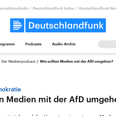
eutschlandradio
Deutschlandfunk Kultur
Deutschlandfunk No
rogramm
Podcasts
Audio-Archiv
Wirtschaft
Wissen
Kultur
Europa
Gesellschaf
/
– Der Medienpodcast
Wie sollten Medien mit der AfD umgehen?
okratie
en Medien mit der AfD umgeh
Nahostkonflikt
Iran
le Beiträge,
Aktuelle Lage und
Aktuelle Lage und