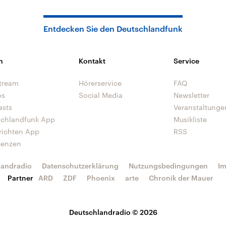
Entdecken Sie den Deutschlandfunk
n
Kontakt
Service
tream
Hörerservice
FAQ
os
Social Media
Newsletter
asts
Veranstaltunge
schlandfunk App
Musikliste
richten App
RSS
uenzen
landradio
Datenschutzerklärung
Nutzungsbedingungen
I
Partner
ARD
ZDF
Phoenix
arte
Chronik der Mauer
Deutschlandradio © 2026