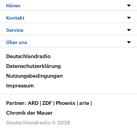
Programm
Hören
Alle Sendungen
Livestream
Kontakt
Die Nachrichten
Audios
Hörerservice
Service
Nachrichtenleicht
Podcasts
Social Media
FAQ
Über uns
Neue Beiträge auf dlf.de
Deutschlandfunk App
Newsletter
Deutschlandradio
Themen-Schwerpunkte
Nachrichten App
Deutschlandradio
Veranstaltungen
Presse
Frequenzen
Datenschutzerklärung
Musikliste
Ausbildung und Karriere
Nutzungsbedingungen
RSS
Transparenz
Impressum
Korrekturen
Barrierefreiheit
Partner
ARD
|
ZDF
|
Phoenix
|
arte
|
Chronik der Mauer
Deutschlandradio © 2026