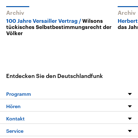
Archiv
Archiv
100 Jahre Versailler Vertrag
Wilsons
Herbert
tückisches Selbstbestimmungsrecht der
das Jah
Völker
Entdecken Sie den Deutschlandfunk
Programm
Programm
Hören
Alle Sendungen
Livestream
Kontakt
Die Nachrichten
Audios
Hörerservice
Service
Nachrichtenleicht
Podcasts