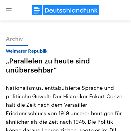
Close
menu
Archiv
Themen
Weimarer Republik
„Parallelen zu heute sind
unübersehbar“
Nationalismus, enttabuisierte Sprache und
politische Gewalt: Der Historiker Eckart Conze
Landtagswahl Sachsen-Anhalt
USA
hält die Zeit nach dem Versailler
2026
Aktuelle Beiträge, Analys
Alle Informationen
Hintergründe
Friedensschluss von 1919 unserer heutigen für
Sachsen-Anhalt wählt am 6.
Wirtschaftlich und militäri
September 2026 einen neuen
gehören die Vereinigten S
ähnlicher als die Zeit nach 1945. Die Politik
Landtag. Seit 2021 wird das
den mächtigsten Ländern 
könne daraus Lehren ziehen, sagte er im Dlf.
Bundesland von einer Koalition aus
mit großem Einfluss auf d