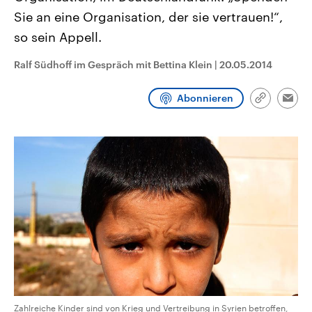
CDU, SPD und FDP regiert.-
aktuelle Weltgeschehen.
Sie an eine Organisation, der sie vertrauen!“,
Umfragen, Prognosen,
Wahlprogramme, aktuelle Berichte
so sein Appell.
Sendungen
Programm
Podcasts
und Hintergründe zu den Parteien
und Kandidaten der anstehenden
Wahl.
Ralf Südhoff im Gespräch mit Bettina Klein
|
20.05.2014
Audio-Archiv
Abonnieren
Link
Emai
kopieren/te
Zahlreiche Kinder sind von Krieg und Vertreibung in Syrien betroffen,