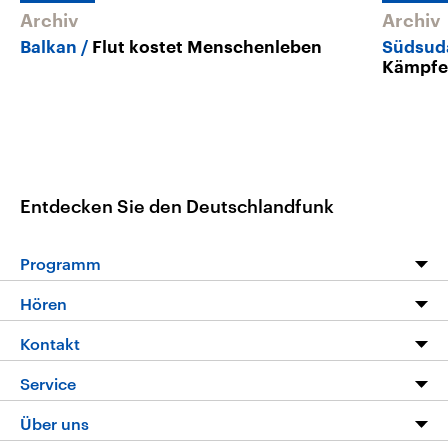
Archiv
Archiv
Balkan
Flut kostet Menschenleben
Südsud
Kämpf
Entdecken Sie den Deutschlandfunk
Programm
Programm
Hören
Alle Sendungen
Livestream
Kontakt
Die Nachrichten
Audios
Hörerservice
Service
Nachrichtenleicht
Podcasts
Social Media
FAQ
Über uns
Neue Beiträge auf dlf.de
Deutschlandfunk App