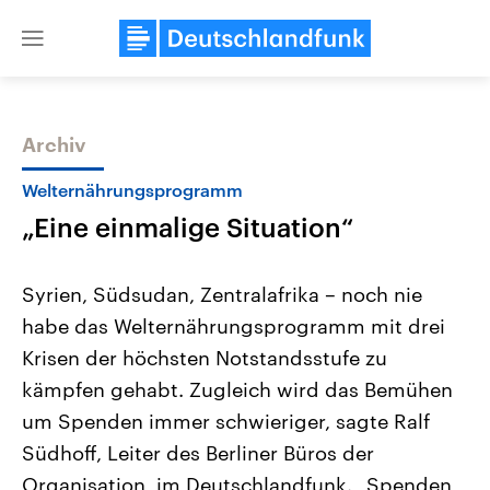
Close
menu
Archiv
Themen
Welternährungsprogramm
„Eine einmalige Situation“
Syrien, Südsudan, Zentralafrika – noch nie
habe das Welternährungsprogramm mit drei
Krisen der höchsten Notstandsstufe zu
Landtagswahl Sachsen-Anhalt
USA
kämpfen gehabt. Zugleich wird das Bemühen
2026
Aktuelle Beiträge, Analys
Alle Informationen
um Spenden immer schwieriger, sagte Ralf
Hintergründe
Sachsen-Anhalt wählt am 6.
Wirtschaftlich und militäri
Südhoff, Leiter des Berliner Büros der
September 2026 einen neuen
gehören die Vereinigten S
Landtag. Seit 2021 wird das
den mächtigsten Ländern 
Organisation, im Deutschlandfunk. „Spenden
Bundesland von einer Koalition aus
mit großem Einfluss auf d