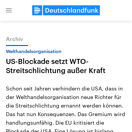
Close
menu
Archiv
Themen
Welthandelsorganisation
US-Blockade setzt WTO-
Streitschlichtung außer Kraft
Schon seit Jahren verhindern die USA, dass in
der Welthandelsorganisation neue Richter für
Landtagswahl Sachsen-Anhalt
USA
die Streitschlichtung ernannt werden können.
2026
Aktuelle Beiträge, Analys
Alle Informationen
Hintergründe
Das hat nun Konsequenzen. Das Gremium wird
Sachsen-Anhalt wählt am 6.
Wirtschaftlich und militäri
September 2026 einen neuen
gehören die Vereinigten S
handlungsunfähig. Die EU kritisiert die
Landtag. Seit 2021 wird das
den mächtigsten Ländern 
Blockade der USA. Eine Lösung ist bislang
Bundesland von einer Koalition aus
mit großem Einfluss auf d