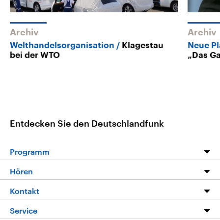
Archiv
Archiv
Welthandelsorganisation
Klagestau
Neue Pl
bei der WTO
„Das Ga
Entdecken Sie den Deutschlandfunk
Programm
Programm
Hören
Alle Sendungen
Livestream
Kontakt
Die Nachrichten
Audios
Hörerservice
Service
Nachrichtenleicht
Podcasts