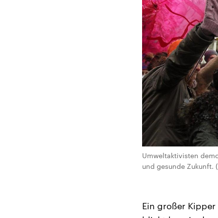
Umweltaktivisten demo
und gesunde Zukunft. (
Ein großer Kippe