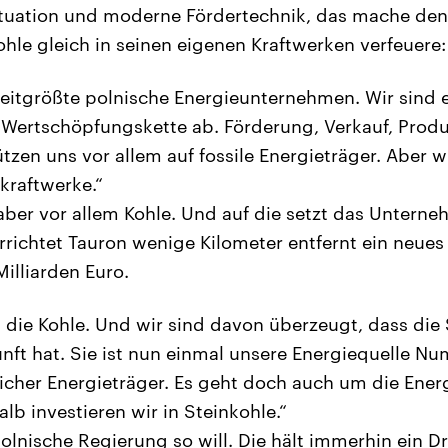
tuation und moderne Fördertechnik, das mache den
ohle gleich in seinen eigenen Kraftwerken verfeuere:
weitgrößte polnische Energieunternehmen. Wir sind 
 Wertschöpfungskette ab. Förderung, Verkauf, Prod
ützen uns vor allem auf fossile Energieträger. Aber 
kraftwerke.“
aber vor allem Kohle. Und auf die setzt das Untern
rrichtet Tauron wenige Kilometer entfernt ein neues
 Milliarden Euro.
n die Kohle. Und wir sind davon überzeugt, dass die 
unft hat. Sie ist nun einmal unsere Energiequelle Nu
licher Energieträger. Es geht doch auch um die Ener
lb investieren wir in Steinkohle.“
olnische Regierung so will. Die hält immerhin ein Dr