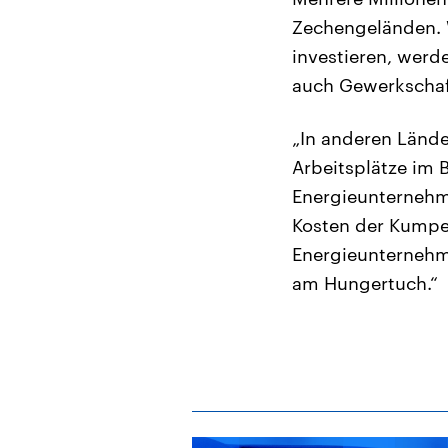
Zechengeländen. 
investieren, werd
auch Gewerkschaft
„In anderen Länd
Arbeitsplätze im 
Energieunternehme
Kosten der Kumpel
Energieunternehm
am Hungertuch.“