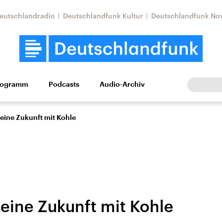
eutschlandradio
Deutschlandfunk Kultur
Deutschlandfunk No
rogramm
Podcasts
Audio-Archiv
Wirtschaft
Wissen
Kultur
Europa
Gesellschaf
 eine Zukunft mit Kohle
 eine Zukunft mit Kohle
tkonflikt
Iran
Faktenchecks
In unseren Faktenc
lle Lage und
Aktuelle Lage und