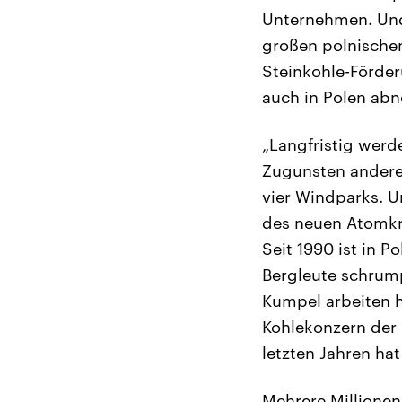
Unternehmen. Und 
großen polnischen
Steinkohle-Förder
auch in Polen ab
„Langfristig werd
Zugunsten anderer
vier Windparks. 
des neuen Atomkr
Seit 1990 ist in P
Bergleute schrump
Kumpel arbeiten h
Kohlekonzern der
letzten Jahren ha
Mehrere Millionen