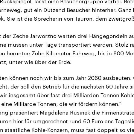
 Rückspiegel, lässt eine Besuchergruppe vorbei. Bet
orneweg, gut ein Dutzend Besucher hinterher. Ganz 
. Sie ist die Sprecherin von Tauron, dem zweitgrö
t der Zeche Jarworzno warten drei Hängegondeln au
 müssen unter Tage transportiert werden. Stolz rat
en herunter: Zehn Kilometer Fahrweg, bis in 800 Met
tz, unter wie über der Erde.
tten können noch wir bis zum Jahr 2060 ausbeuten.
t, der soll den Betrieb für die nächsten 50 Jahre si
ir insgesamt über fast drei Milliarden Tonnen Kohle
eine Milliarde Tonnen, die wir fördern können.“
g präsentiert Magdalena Rusinek die Firmenstrate
auron hier für umgerechnet rund 60 Euro ans Tagesl
n staatliche Kohle-Konzern, muss fast doppelt so vi