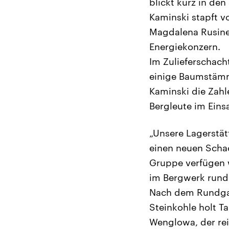
blickt kurz in den
Kaminski stapft v
Magdalena Rusinek
Energiekonzern.
Im Zulieferschach
einige Baumstämme
Kaminski die Zahl
Bergleute im Einsa
„Unsere Lagerstä
einen neuen Schach
Gruppe verfügen w
im Bergwerk rund 
Nach dem Rundgan
Steinkohle holt T
Wenglowa, der rei