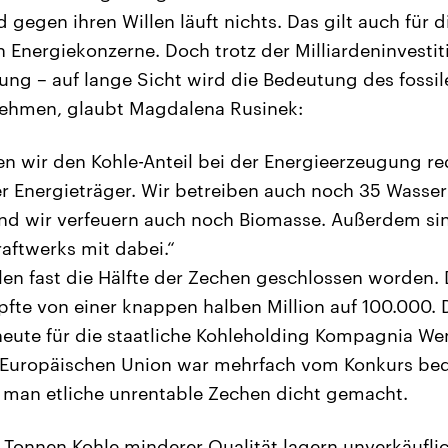
gegen ihren Willen läuft nichts. Das gilt auch für d
 Energiekonzerne. Doch trotz der Milliardeninvestit
ung – auf lange Sicht wird die Bedeutung des fossil
nehmen, glaubt Magdalena Rusinek:
en wir den Kohle-Anteil bei der Energieerzeugung re
 Energieträger. Wir betreiben auch noch 35 Wasse
Und wir verfeuern auch noch Biomasse. Außerdem si
aftwerks mit dabei.“
olen fast die Hälfte der Zechen geschlossen worden. 
fte von einer knappen halben Million auf 100.000. 
eute für die staatliche Kohleholding Kompagnia We
 Europäischen Union war mehrfach vom Konkurs bed
t man etliche unrentable Zechen dicht gemacht.
 Tonnen Kohle minderer Qualität lagern unverkäufli