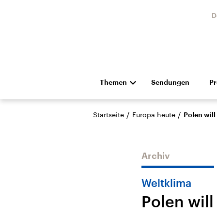
D
Themen
Sendungen
P
Die Nachrichten
Politik
/
/
Startseite
Europa heute
Polen will
Hörspiel und Feature
Musik
Archiv
Weltklima
Polen will
USA
Nahos
Aktuelle Beiträge,
Aktue