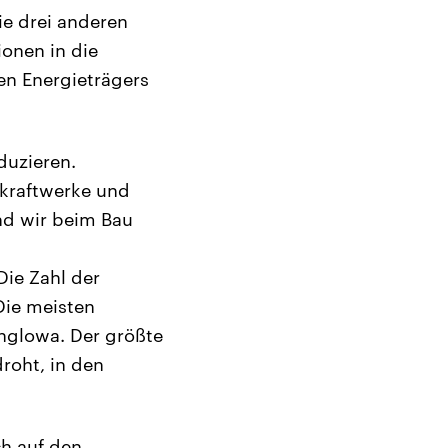
ie drei anderen
ionen in die
en Energieträgers
duzieren.
rkraftwerke und
nd wir beim Bau
Die Zahl der
Die meisten
nglowa. Der größte
roht, in den
ch auf den