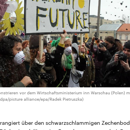
nstrieren vor dem Wirtschaftsministerium inn Warschau (Polen) m
dpa/picture alliance/epa/Radek Pietruszka)
r rangiert über den schwarzschlammigen Zechenbod