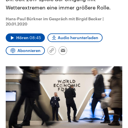
CDU, SPD und FDP regiert.-
aktuelle Weltgeschehen.
Wetterextremen eine immer größere Rolle.
Umfragen, Prognosen,
Wahlprogramme, aktuelle Berichte
Sendungen
Programm
Podcasts
und Hintergründe zu den Parteien
Hans-Paul Bürkner im Gespräch mit Birgid Becker
|
und Kandidaten der anstehenden
20.01.2020
Wahl.
Audio-Archiv
Hören
08:45
Audio herunterladen
Abonnieren
Link
Email
kopieren/teilen