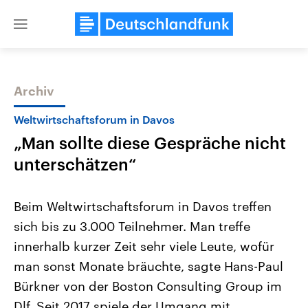
Close
menu
Archiv
Themen
Weltwirtschaftsforum in Davos
„Man sollte diese Gespräche nicht
unterschätzen“
Beim Weltwirtschaftsforum in Davos treffen
sich bis zu 3.000 Teilnehmer. Man treffe
Landtagswahl Sachsen-Anhalt
USA
innerhalb kurzer Zeit sehr viele Leute, wofür
2026
Aktuelle Beiträge, Analys
Alle Informationen
Hintergründe
man sonst Monate bräuchte, sagte Hans-Paul
Sachsen-Anhalt wählt am 6.
Wirtschaftlich und militäri
September 2026 einen neuen
gehören die Vereinigten S
Bürkner von der Boston Consulting Group im
Landtag. Seit 2021 wird das
den mächtigsten Ländern 
Dlf. Seit 2017 spiele der Umgang mit
Bundesland von einer Koalition aus
mit großem Einfluss auf d