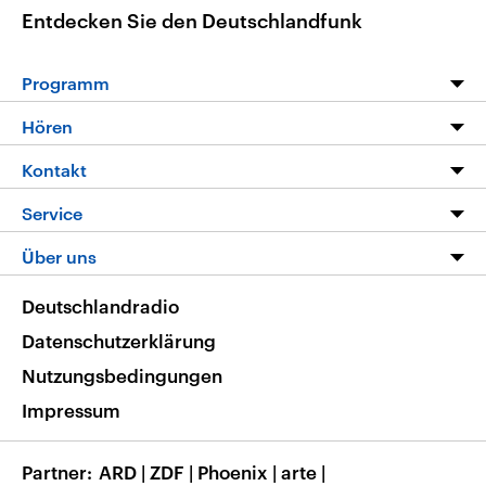
Entdecken Sie den Deutschlandfunk
Programm
Programm
Hören
Alle Sendungen
Livestream
Kontakt
Die Nachrichten
Audios
Hörerservice
Service
Nachrichtenleicht
Podcasts
Social Media
FAQ
Über uns
Neue Beiträge auf dlf.de
Deutschlandfunk App
Newsletter
Deutschlandradio
Themen-Schwerpunkte
Nachrichten App
Deutschlandradio
Veranstaltungen
Presse
Frequenzen
Datenschutzerklärung
Musikliste
Ausbildung und Karriere
Nutzungsbedingungen
RSS
Transparenz
Impressum
Korrekturen
Barrierefreiheit
Partner
ARD
|
ZDF
|
Phoenix
|
arte
|