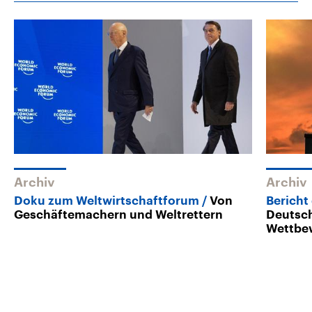
Archiv
Archiv
Doku zum Weltwirtschaftforum
Von
Bericht
Geschäftemachern und Weltrettern
Deutsch
Wettbew