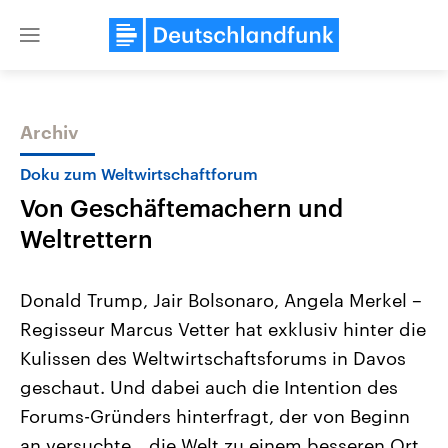
Close
menu
Archiv
Themen
Doku zum Weltwirtschaftforum
Von Geschäftemachern und
Weltrettern
Donald Trump, Jair Bolsonaro, Angela Merkel –
Regisseur Marcus Vetter hat exklusiv hinter die
Landtagswahl Sachsen-Anhalt
USA
Kulissen des Weltwirtschaftsforums in Davos
2026
Aktuelle Beiträge, Analys
Alle Informationen
Hintergründe
geschaut. Und dabei auch die Intention des
Sachsen-Anhalt wählt am 6.
Wirtschaftlich und militäri
September 2026 einen neuen
gehören die Vereinigten S
Forums-Gründers hinterfragt, der von Beginn
Landtag. Seit 2021 wird das
den mächtigsten Ländern 
an versuchte, „die Welt zu einem besseren Ort
Bundesland von einer Koalition aus
mit großem Einfluss auf d