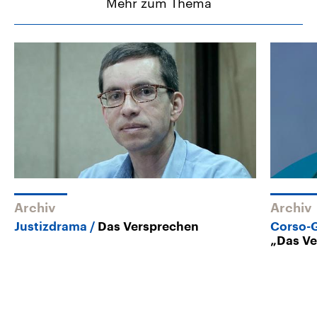
Mehr zum Thema
Archiv
Archiv
Justizdrama
Das Versprechen
Corso-
„Das V