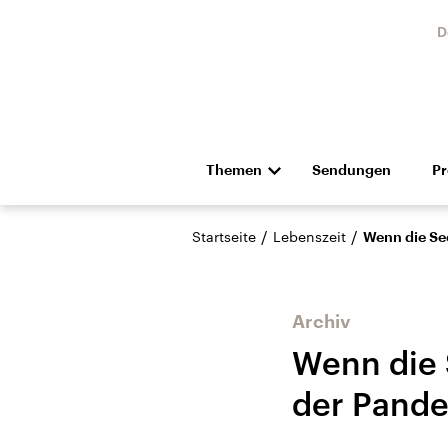
D
Themen
Sendungen
P
Die Nachrichten
Politik
/
/
Startseite
Lebenszeit
Wenn die See
Hörspiel und Feature
Musik
Archiv
Wenn die 
der Pand
Landtagswahl Sachsen-
USA
Anhalt 2026
Aktuel