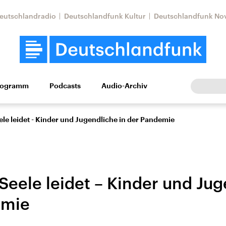
eutschlandradio
Deutschlandfunk Kultur
Deutschlandfunk No
rogramm
Podcasts
Audio-Archiv
Wirtschaft
Wissen
Kultur
Europa
Gesellschaf
le leidet - Kinder und Jugendliche in der Pandemie
Seele leidet – Kinder und Jug
emie
Nahostkonflikt
Iran
le Beiträge,
Aktuelle Lage und
Aktuelle Lage und