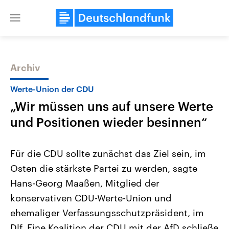
Close
menu
Archiv
Themen
Werte-Union der CDU
„Wir müssen uns auf unsere Werte
und Positionen wieder besinnen“
Für die CDU sollte zunächst das Ziel sein, im
Osten die stärkste Partei zu werden, sagte
Landtagswahl Sachsen-Anhalt
USA
Hans-Georg Maaßen, Mitglied der
2026
Aktuelle Beiträge, Analys
Alle Informationen
Hintergründe
konservativen CDU-Werte-Union und
Sachsen-Anhalt wählt am 6.
Wirtschaftlich und militäri
September 2026 einen neuen
gehören die Vereinigten S
ehemaliger Verfassungsschutzpräsident, im
Landtag. Seit 2021 wird das
den mächtigsten Ländern 
Dlf. Eine Koalition der CDU mit der AfD schließe
Bundesland von einer Koalition aus
mit großem Einfluss auf d