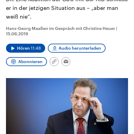
CDU, SPD und FDP regiert.-
aktuelle Weltgeschehen.
er in der jetzigen Situation aus – „aber man
Umfragen, Prognosen,
Wahlprogramme, aktuelle Berichte
weiß nie“.
Sendungen
Programm
Podcasts
und Hintergründe zu den Parteien
und Kandidaten der anstehenden
Wahl.
Hans-Georg Maaßen im Gespräch mit Christine Heuer
|
Audio-Archiv
15.06.2019
Hören
11:48
Audio herunterladen
Abonnieren
Link
Email
kopieren/teilen