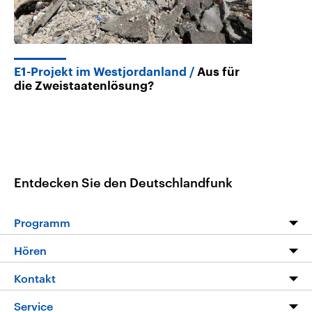
E1-Projekt im Westjordanland
Aus für
die Zweistaatenlösung?
Entdecken Sie den Deutschlandfunk
Programm
Programm
Hören
Alle Sendungen
Livestream
Kontakt
Die Nachrichten
Audios
Hörerservice
Service