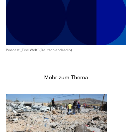
aktuelle Weltgeschehen.
Diese wird wie die Hisboll
Libanon vom Iran unterstüt
Sendungen
Programm
Podcasts
Audio-Archiv
Podcast „Eine Welt“ (Deutschlandradio)
Mehr zum Thema