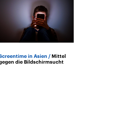
Screentime in Asien
Mittel
Pausify und Of
gegen die Bildschirmsucht
wir wieder ler
zu begegnen