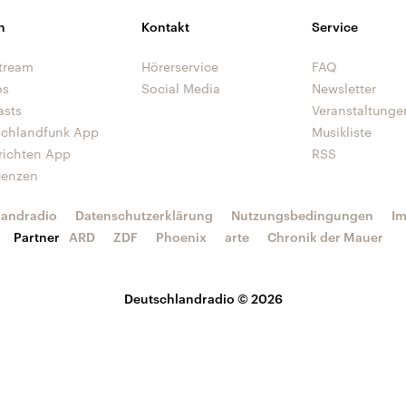
n
Kontakt
Service
tream
Hörerservice
FAQ
os
Social Media
Newsletter
asts
Veranstaltunge
schlandfunk App
Musikliste
richten App
RSS
uenzen
landradio
Datenschutzerklärung
Nutzungsbedingungen
I
Partner
ARD
ZDF
Phoenix
arte
Chronik der Mauer
Deutschlandradio © 2026