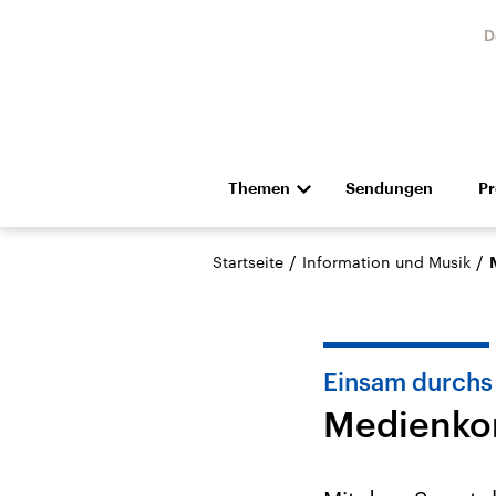
D
Themen
Sendungen
P
Die Nachrichten
Politik
/
/
Startseite
Information und Musik
Hörspiel und Feature
Musik
Einsam durchs
Medienko
Landtagswahl Sachsen-
USA
Anhalt 2026
Aktuel