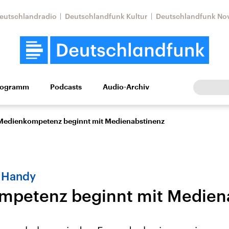
eutschlandradio
Deutschlandfunk Kultur
Deutschlandfunk No
rogramm
Podcasts
Audio-Archiv
Wirtschaft
Wissen
Kultur
Europa
Gesellschaf
Medienkompetenz beginnt mit Medienabstinenz
 Handy
mpetenz beginnt mit Medien
Nahostkonflikt
Iran
le Beiträge,
Aktuelle Lage und
Aktuelle Lage und