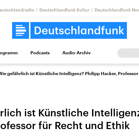
eutschlandradio
Deutschlandfunk Kultur
Deutschlandfunk No
rogramm
Podcasts
Audio-Archiv
Wirtschaft
Wissen
Kultur
Europa
Gesellschaf
Wie gefährlich ist Künstliche Intelligenz? Philipp Hacker, Professor
lich ist Künstliche Intelligen
ofessor für Recht und Ethik
Nahostkonflikt
Iran
le Beiträge,
Aktuelle Lage und
Aktuelle Lage und