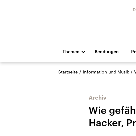
D
Themen
Sendungen
P
Die Nachrichten
Politik
/
/
Startseite
Information und Musik
Hörspiel und Feature
Musik
Archiv
Wie gefähr
Hacker, Pr
Landtagswahl Sachsen-
USA
Anhalt 2026
Aktuel