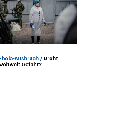
Ebola-Ausbruch
Droht
Ebola im Kong
weltweit Gefahr?
Mediziner nen
„extrem besor