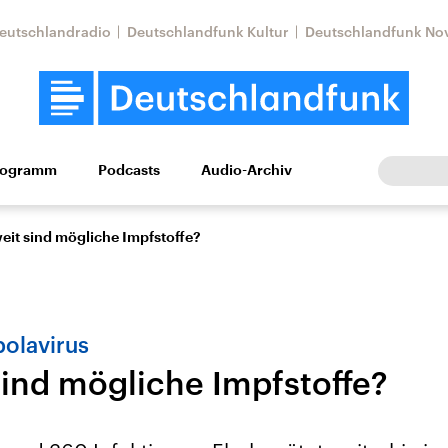
eutschlandradio
Deutschlandfunk Kultur
Deutschlandfunk No
rogramm
Podcasts
Audio-Archiv
Wirtschaft
Wissen
Kultur
Europa
Gesellschaf
eit sind mögliche Impfstoffe?
olavirus
sind mögliche Impfstoffe?
Nahostkonflikt
Iran
le Beiträge,
Aktuelle Lage und
Aktuelle Lage und