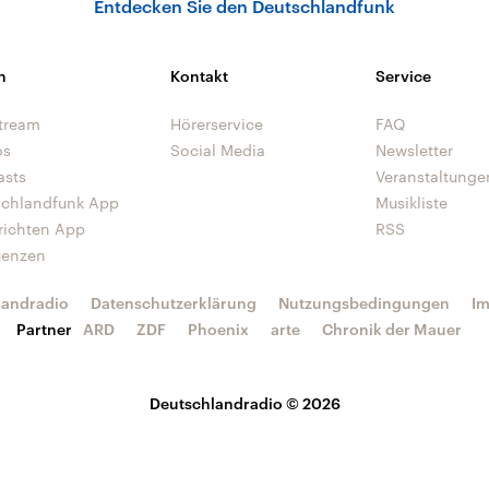
Entdecken Sie den Deutschlandfunk
n
Kontakt
Service
tream
Hörerservice
FAQ
os
Social Media
Newsletter
asts
Veranstaltunge
schlandfunk App
Musikliste
richten App
RSS
uenzen
landradio
Datenschutzerklärung
Nutzungsbedingungen
I
Partner
ARD
ZDF
Phoenix
arte
Chronik der Mauer
Deutschlandradio © 2026