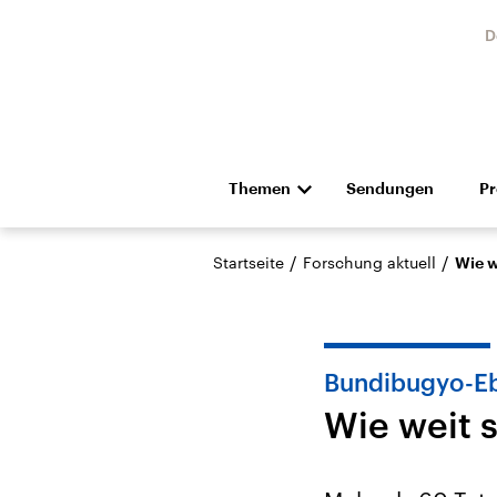
D
Themen
Sendungen
P
Die Nachrichten
Politik
/
/
Startseite
Forschung aktuell
Wie w
Hörspiel und Feature
Musik
Bundibugyo-Eb
Wie weit 
Landtagswahl Sachsen-
USA
Anhalt 2026
Aktuel