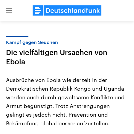
Close
menu
Kampf gegen Seuchen
Themen
Die vielfältigen Ursachen von
Ebola
Ausbrüche von Ebola wie derzeit in der
Demokratischen Republik Kongo und Uganda
werden auch durch gewaltsame Konflikte und
Landtagswahl Sachsen-Anhalt
USA
Armut begünstigt. Trotz Anstrengungen
2026
Aktuelle Beiträge, Analys
gelingt es jedoch nicht, Prävention und
Alle Informationen
Hintergründe
Sachsen-Anhalt wählt am 6.
Wirtschaftlich und militäri
Bekämpfung global besser aufzustellen.
September 2026 einen neuen
gehören die Vereinigten S
Landtag. Seit 2021 wird das
den mächtigsten Ländern 
Bundesland von einer Koalition aus
mit großem Einfluss auf d