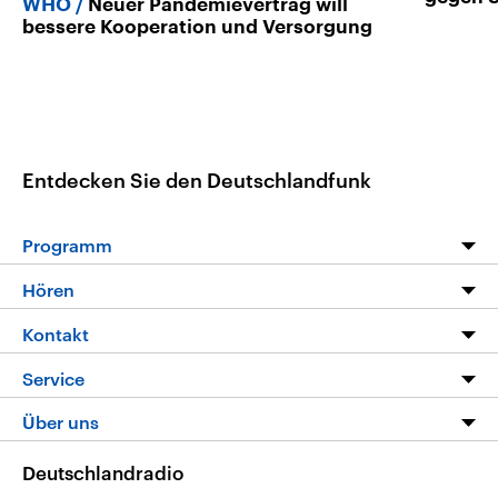
WHO
Neuer Pandemievertrag will
bessere Kooperation und Versorgung
Entdecken Sie den Deutschlandfunk
Programm
Programm
Hören
Alle Sendungen
Livestream
Kontakt
Die Nachrichten
Audios
Hörerservice
Service
Nachrichtenleicht
Podcasts
Social Media
FAQ
Über uns
Neue Beiträge auf dlf.de
Deutschlandfunk App
Newsletter
Deutschlandradio
Themen-Schwerpunkte
Nachrichten App
Deutschlandradio
Veranstaltungen
Presse