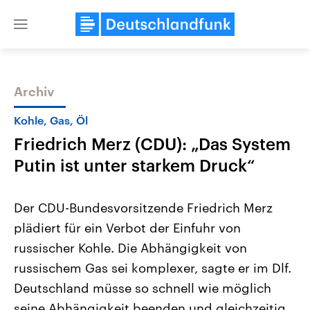
Close
menu
Archiv
Themen
Kohle, Gas, Öl
Friedrich Merz (CDU): „Das System
Putin ist unter starkem Druck“
Der CDU-Bundesvorsitzende Friedrich Merz
plädiert für ein Verbot der Einfuhr von
Landtagswahl Sachsen-Anhalt
USA
russischer Kohle. Die Abhängigkeit von
2026
Aktuelle Beiträge, Analys
Alle Informationen
Hintergründe
russischem Gas sei komplexer, sagte er im Dlf.
Sachsen-Anhalt wählt am 6.
Wirtschaftlich und militäri
September 2026 einen neuen
gehören die Vereinigten S
Deutschland müsse so schnell wie möglich
Landtag. Seit 2021 wird das
den mächtigsten Ländern 
seine Abhängigkeit beenden und gleichzeitig
Bundesland von einer Koalition aus
mit großem Einfluss auf d