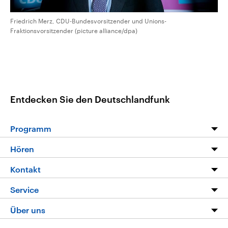
Friedrich Merz, CDU-Bundesvorsitzender und Unions-
Fraktionsvorsitzender (picture alliance/dpa)
Entdecken Sie den Deutschlandfunk
Programm
Programm
Hören
Alle Sendungen
Livestream
Kontakt
Die Nachrichten
Audios
Hörerservice
Service
Nachrichtenleicht
Podcasts
Social Media
FAQ
Über uns
Neue Beiträge auf dlf.de
Deutschlandfunk App
Newsletter
Deutschlandradio
Themen-Schwerpunkte