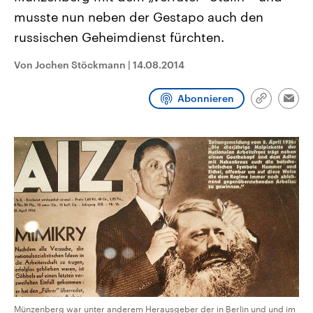
CDU, SPD und FDP regiert.-
aktuelle Weltgeschehen.
musste nun neben der Gestapo auch den
Umfragen, Prognosen,
Wahlprogramme, aktuelle Berichte
russischen Geheimdienst fürchten.
Sendungen
Programm
Podcasts
und Hintergründe zu den Parteien
und Kandidaten der anstehenden
Wahl.
Von Jochen Stöckmann
|
14.08.2014
Audio-Archiv
Abonnieren
Link
Emai
kopieren/te
Münzenberg war unter anderem Herausgeber der in Berlin und und im