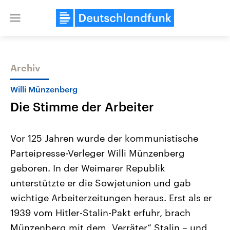
Close
menu
Archiv
Themen
Willi Münzenberg
Die Stimme der Arbeiter
Vor 125 Jahren wurde der kommunistische
Parteipresse-Verleger Willi Münzenberg
geboren. In der Weimarer Republik
Landtagswahl Sachsen-Anhalt
USA
unterstützte er die Sowjetunion und gab
2026
Aktuelle Beiträge, Analys
Alle Informationen
wichtige Arbeiterzeitungen heraus. Erst als er
Hintergründe
Sachsen-Anhalt wählt am 6.
Wirtschaftlich und militäri
1939 vom Hitler-Stalin-Pakt erfuhr, brach
September 2026 einen neuen
gehören die Vereinigten S
Landtag. Seit 2021 wird das
den mächtigsten Ländern 
Münzenberg mit dem „Verräter“ Stalin – und
Bundesland von einer Koalition aus
mit großem Einfluss auf d