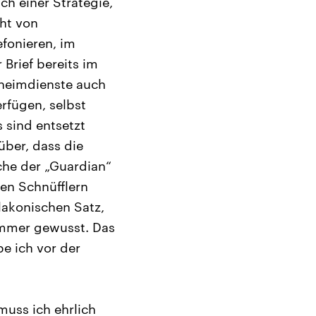
ch einer Strategie,
cht von
efonieren, im
Brief bereits im
eheimdienste auch
rfügen, selbst
s sind entsetzt
ber, dass die
oche der „Guardian“
den Schnüfflern
lakonischen Satz,
immer gewusst. Das
be ich vor der
muss ich ehrlich