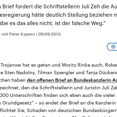
sen und
Hintergründe
Hintergründe
Der Überfall der
Der Iran – seit der
rgründe
 Brief fordert die Schriftstellerin Juli Zeh die 
haftlich und
palästinensischen
Islamischen Revolu
risch gehören die
Terrororganisation
1979 auch Islamisc
esregierung hätte deutlich Stellung beziehen m
igten Staaten zu
Hamas im Oktober 2023
Republik Iran – ist e
ächtigsten
auf Israel hat in der
von einem
äbe es das alles nicht, ist der falsche Weg.“
n der Erde, mit
Region wieder die
Religionsführer auto
 Einfluss auf das
Gewalt entfacht. Israel
regierter Staat im 
h mit Peter Kapern
|
09.09.2013
le Weltgeschehen.
möchte die Hamas
Osten. Eine Feindsc
zerstören. Diese wird wie
zu Israel und zu de
die Hisbollah im Libanon
ist fest in der
vom Iran unterstützt.
Staatsideologie
verankert.
a Trojanow hat es getan und Moritz Rinke auch, Robe
e Sten Nadolny, Tilman Spengler und Tanja Dückers
schen haben
den offenen Brief an Bundeskanzlerin A
zeichnet, den die Schriftstellerin und Juristin Juli Z
000 Unterschriften finden sich eben auch die vieler
as Grundgesetz“ – so endet der Brief an die Kanzlerin
flichtet Sie, Schaden von deutschen Bundesbürge