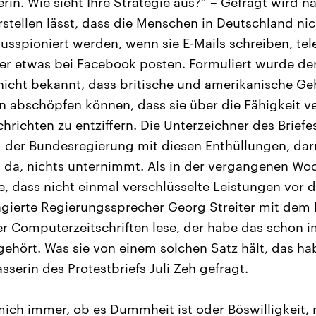
in. Wie sieht Ihre Strategie aus?“ – Gefragt wird na
rstellen lässt, dass die Menschen in Deutschland ni
sspioniert werden, wenn sie E-Mails schreiben, tel
der etwas bei Facebook posten. Formuliert wurde der 
 nicht bekannt, dass britische und amerikanische G
abschöpfen können, dass sie über die Fähigkeit ve
hrichten zu entziffern. Die Unterzeichner des Briefe
der Bundesregierung mit diesen Enthüllungen, darü
 es da, nichts unternimmt. Als in der vergangenen W
e, dass nicht einmal verschlüsselte Leistungen vor 
eagierte Regierungssprecher Georg Streiter mit dem 
r Computerzeitschriften lese, der habe das schon 
gehört. Was sie von einem solchen Satz hält, das ha
serin des Protestbriefs Juli Zeh gefragt.
mich immer, ob es Dummheit ist oder Böswilligkeit, 