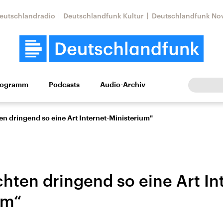
eutschlandradio
Deutschlandfunk Kultur
Deutschlandfunk No
rogramm
Podcasts
Audio-Archiv
Wirtschaft
Wissen
Kultur
Europa
Gesellschaf
en dringend so eine Art Internet-Ministerium"
hten dringend so eine Art In
um“
Nahostkonflikt
Iran
le Beiträge,
Aktuelle Lage und
Aktuelle Lage und