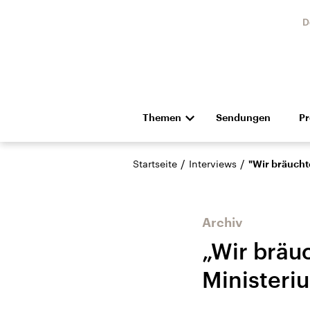
D
Themen
Sendungen
P
Die Nachrichten
Politik
/
/
Startseite
Interviews
"Wir bräucht
Hörspiel und Feature
Musik
Archiv
„Wir bräuc
Ministeri
Landtagswahl Sachsen-
USA
Anhalt 2026
Aktuel