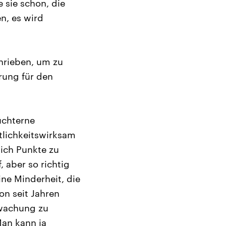
 sie schon, die
n, es wird
hrieben, um zu
ärung für den
üchterne
tlichkeitswirksam
lich Punkte zu
 aber so richtig
ine Minderheit, die
on seit Jahren
rwachung zu
Man kann ja