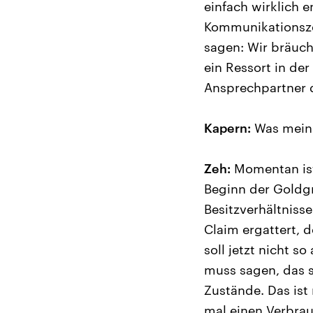
einfach wirklich 
Kommunikationszei
sagen: Wir bräuch
ein Ressort in der
Ansprechpartner 
Kapern:
Was meine
Zeh:
Momentan ist 
Beginn der Goldgr
Besitzverhältniss
Claim ergattert, 
soll jetzt nicht 
muss sagen, das s
Zustände. Das ist 
mal einen Verbrau