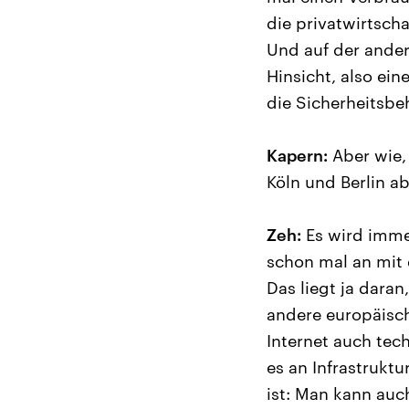
die privatwirtsch
Und auf der ander
Hinsicht, also ei
die Sicherheitsbe
Kapern:
Aber wie,
Köln und Berlin a
Zeh:
Es wird imme
schon mal an mit 
Das liegt ja dara
andere europäisch
Internet auch tec
es an Infrastrukt
ist: Man kann auch