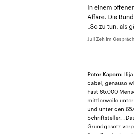
Alle Informationen
Analy
Sachsen-Anhalt wählt
Hinte
In einem offenen
am 6. September 2026
Wirtsc
einen neuen Landtag.
militä
Affäre. Die Bund
Seit 2021 wird das
Verein
Bundesland von einer
den m
„So zu tun, als g
Koalition aus CDU, SPD
Länder
und FDP regiert.-
großem
Juli Zeh im Gespräc
Umfragen, Prognosen,
aktuel
Wahlprogramme,
aktuelle Berichte und
Hintergründe zu den
Parteien und Kandidaten
der anstehenden Wahl.
Peter Kapern:
Ilij
dabei, genauso wi
Fast 65.000 Men
mittlerweile unter
und unter den 65.
Schriftsteller. „D
Grundgesetz verp