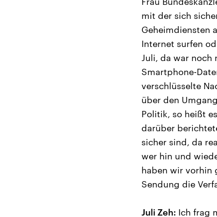
Frau Bundeskanzler
mit der sich siche
Geheimdiensten au
Internet surfen o
Juli, da war noch
Smartphone-Daten 
verschlüsselte Nac
über den Umgang 
Politik, so heißt
darüber berichtet
sicher sind, da r
wer hin und wiede
haben wir vorhin 
Sendung die Verfas
Juli Zeh:
Ich frag 