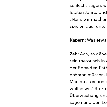
schlecht sagen, wi
letzten Jahre. Un
„Nein, wir mache
spielen das runter
Kapern:
Was erwar
Zeh:
Ach, es gäbe
rein rhetorisch i
der Snowden-Enth
nehmen müssen. Di
Man muss schon de
wollen wir.“ So zu
Überwachung und z
sagen und den Leu