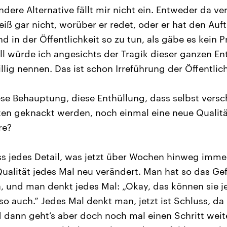
ndere Alternative fällt mir nicht ein. Entweder da v
ß gar nicht, worüber er redet, oder er hat den Auftr
d in der Öffentlichkeit so zu tun, als gäbe es kein
ll würde ich angesichts der Tragik dieser ganzen En
lig nennen. Das ist schon Irreführung der Öffentlich
se Behauptung, diese Enthüllung, dass selbst versc
n geknackt werden, noch einmal eine neue Qualität
re?
ss jedes Detail, was jetzt über Wochen hinweg imme
alität jedes Mal neu verändert. Man hat so das Gefü
, und man denkt jedes Mal: „Okay, das können sie j
so auch.“ Jedes Mal denkt man, jetzt ist Schluss, da
ann geht’s aber doch noch mal einen Schritt weiter