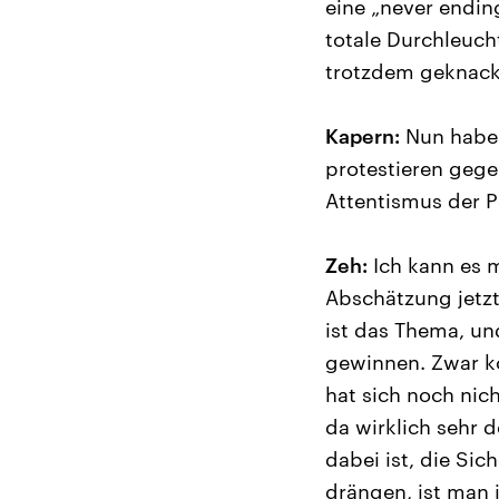
eine „never ending
totale Durchleuch
trotzdem geknack
Kapern:
Nun haben
protestieren gegen
Attentismus der Po
Zeh:
Ich kann es m
Abschätzung jetzt
ist das Thema, un
gewinnen. Zwar ko
hat sich noch nic
da wirklich sehr d
dabei ist, die Si
drängen, ist man 