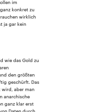
ollen im
 ganz konkret zu
brauchen wirklich
t ja gar kein
nd wie das Gold zu
aren
 und den größten
tig geschürft. Das
t wird, aber man
en anarchische
n ganz klar erst
 von Daten durch