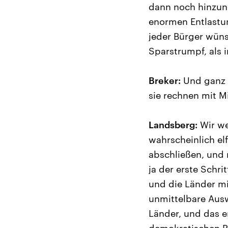
dann noch hinzune
enormen Entlastun
jeder Bürger wüns
Sparstrumpf, als 
Breker:
Und ganz 
sie rechnen mit 
Landsberg:
Wir we
wahrscheinlich el
abschließen, und 
ja der erste Schri
und die Länder mit
unmittelbare Ausw
Länder, und das er