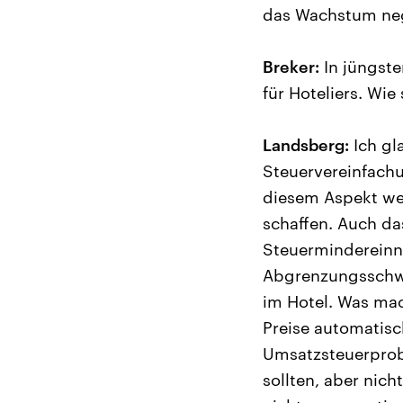
das Wachstum neg
Breker:
In jüngste
für Hoteliers. Wie
Landsberg:
Ich gl
Steuervereinfachu
diesem Aspekt wen
schaffen. Auch d
Steuermindereinna
Abgrenzungsschwie
im Hotel. Was ma
Preise automatisc
Umsatzsteuerprob
sollten, aber nic