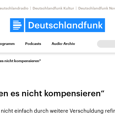
eutschlandradio
Deutschlandfunk Kultur
Deutschlandfunk No
rogramm
Podcasts
Audio-Archiv
Wirtschaft
Wissen
Kultur
Europa
Gesellschaf
es nicht kompensieren"
en es nicht kompensieren“
Nahostkonflikt
Iran
 nicht einfach durch weitere Verschuldung refi
le Beiträge,
Aktuelle Lage und
Aktuelle Lage und