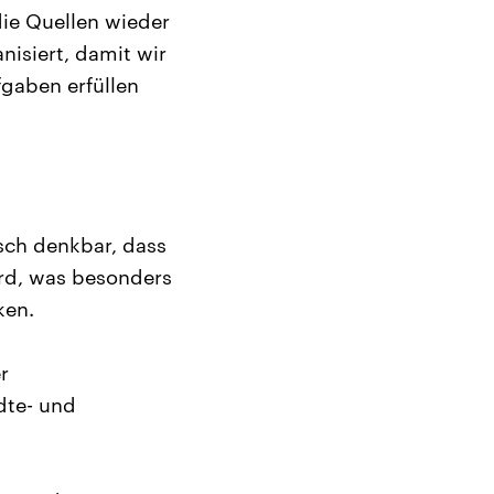
die Quellen wieder
isiert, damit wir
gaben erfüllen
sch denkbar, dass
ird, was besonders
ken.
r
dte- und