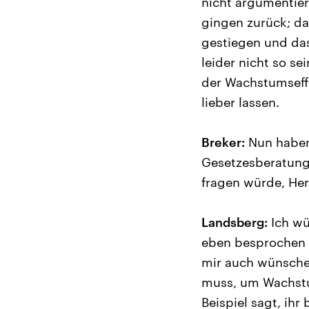
nicht argumentier
gingen zurück; das
gestiegen und das
leider nicht so se
der Wachstumseffe
lieber lassen.
Breker:
Nun haben 
Gesetzesberatun
fragen würde, He
Landsberg:
Ich wü
eben besprochen h
mir auch wünsche
muss, um Wachstu
Beispiel sagt, ihr