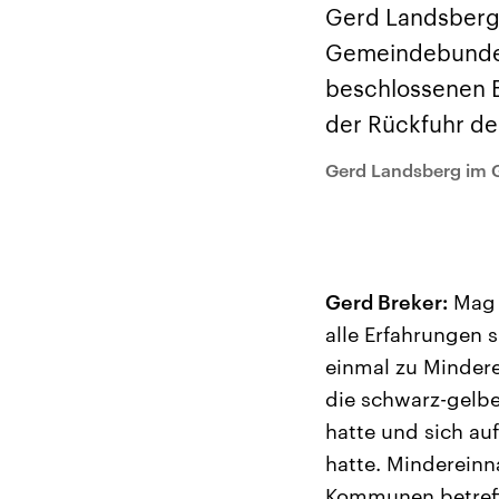
Alle Informationen
Analy
Gerd Landsberg,
Sachsen-Anhalt wählt
Hinte
am 6. September 2026
Wirtsc
Gemeindebundes.
einen neuen Landtag.
militä
Seit 2021 wird das
Verein
beschlossenen E
Bundesland von einer
den m
Koalition aus CDU, SPD
Länder
der Rückfuhr der
und FDP regiert.-
großem
Umfragen, Prognosen,
aktuel
Wahlprogramme,
Gerd Landsberg im 
aktuelle Berichte und
Hintergründe zu den
Parteien und Kandidaten
der anstehenden Wahl.
Gerd Breker:
Mag j
alle Erfahrungen s
einmal zu Mindere
die schwarz-gelbe
hatte und sich au
hatte. Mindereinn
Kommunen betreffe