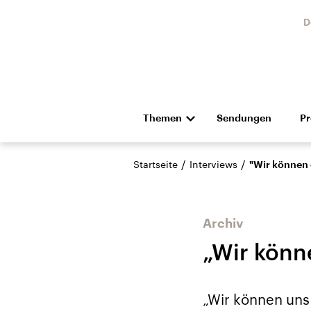
D
Themen
Sendungen
P
Die Nachrichten
Politik
/
/
Startseite
Interviews
"Wir können 
Hörspiel und Feature
Musik
Archiv
„Wir könn
Landtagswahl Sachsen-
USA
„Wir können uns
Anhalt 2026
Aktuel