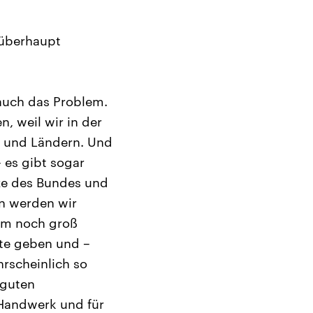
 überhaupt
 auch das Problem.
, weil wir in der
d und Ländern. Und
 es gibt sogar
ze des Bundes und
en werden wir
 um noch groß
ite geben und –
rscheinlich so
 guten
 Handwerk und für