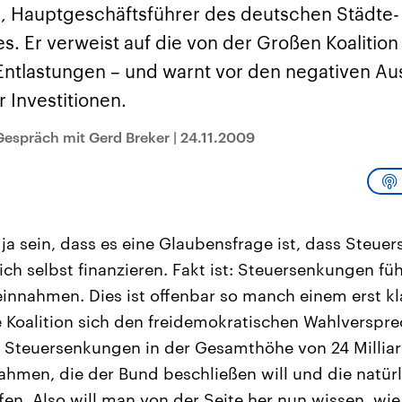
sen und
Hintergründe
Hintergründe
 Hauptgeschäftsführer des deutschen Städte-
Der Überfall der
Der Iran – seit der
rgründe
haftlich und
palästinensischen
Islamischen Revolu
 Er verweist auf die von der Großen Koalition 
risch gehören die
Terrororganisation
1979 auch Islamisc
igten Staaten zu
Hamas im Oktober 2023
Republik Iran – ist e
ntlastungen – und warnt vor den negativen Au
ächtigsten
auf Israel hat in der
von einem
n der Erde, mit
Region wieder die
Religionsführer auto
 Investitionen.
 Einfluss auf das
Gewalt entfacht. Israel
regierter Staat im 
le Weltgeschehen.
möchte die Hamas
Osten. Eine Feindsc
zerstören. Diese wird wie
zu Israel und zu de
Gespräch mit Gerd Breker
|
24.11.2009
die Hisbollah im Libanon
ist fest in der
vom Iran unterstützt.
Staatsideologie
verankert.
a sein, dass es eine Glaubensfrage ist, dass Steu
ich selbst finanzieren. Fakt ist: Steuersenkungen f
innahmen. Dies ist offenbar so manch einem erst kl
 Koalition sich den freidemokratischen Wahlverspre
f Steuersenkungen in der Gesamthöhe von 24 Milliar
ahmen, die der Bund beschließen will und die natür
n. Also will man von der Seite her nun wissen, wie