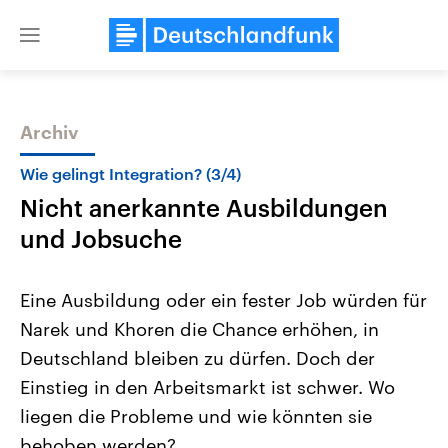
Close
menu
Archiv
Themen
Wie gelingt Integration? (3/4)
Nicht anerkannte Ausbildungen
und Jobsuche
Eine Ausbildung oder ein fester Job würden für
Narek und Khoren die Chance erhöhen, in
Landtagswahl Sachsen-Anhalt
USA
Deutschland bleiben zu dürfen. Doch der
2026
Aktuelle Beiträge, Analys
Alle Informationen
Hintergründe
Einstieg in den Arbeitsmarkt ist schwer. Wo
Sachsen-Anhalt wählt am 6.
Wirtschaftlich und militäri
September 2026 einen neuen
gehören die Vereinigten S
liegen die Probleme und wie könnten sie
Landtag. Seit 2021 wird das
den mächtigsten Ländern 
behoben werden?
Bundesland von einer Koalition aus
mit großem Einfluss auf d