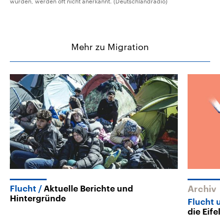
wurden, werden oft nicht anerkannt. (Deutschlandradio)
Mehr zu Migration
Flucht
Aktuelle Berichte und
Archiv
Hintergründe
Flucht 
die Eife