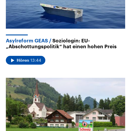
Asylreform GEAS
Soziologin: EU-
„Abschottungspolitik“ hat einen hohen Preis
13:44
Hören