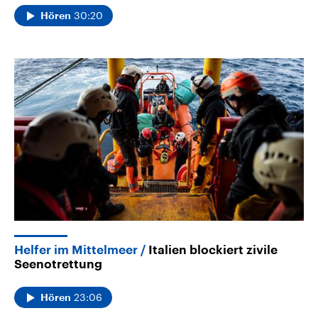
30:20
Hören
Helfer im Mittelmeer
Italien blockiert zivile
Seenotrettung
23:06
Hören