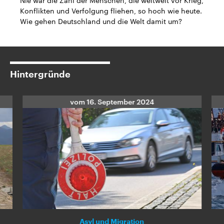
Nie war die Zahl der Menschen, die weltweit vor Krieg,
CDU, SPD und FDP regiert.-
aktuelle Weltgeschehen.
Konflikten und Verfolgung fliehen, so hoch wie heute.
Umfragen, Prognosen,
Wie gehen Deutschland und die Welt damit um?
Wahlprogramme, aktuelle Berichte
Sendungen
Programm
Podcasts
und Hintergründe zu den Parteien
und Kandidaten der anstehenden
Wahl.
Audio-Archiv
Hintergründe
vom
16. September 2024
Asyl und Migration