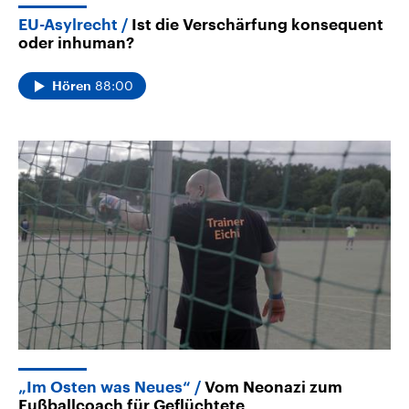
EU-Asylrecht
Ist die Verschärfung konsequent
oder inhuman?
88:00
Hören
„Im Osten was Neues“
Vom Neonazi zum
Fußballcoach für Geflüchtete