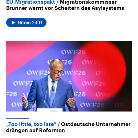
EU-Migrationspakt
Migrationskommissar
Brunner warnt vor Scheitern des Asylsystems
24:11
Hören
„Too little, too late“
Ostdeutsche Unternehmer
drängen auf Reformen