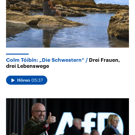
Colm Tóibín: „Die Schwestern“
Drei Frauen,
drei Lebenswege
05:37
Hören