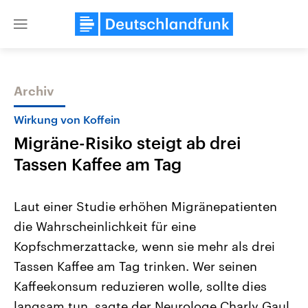
Close
menu
Archiv
Themen
Wirkung von Koffein
Migräne-Risiko steigt ab drei
Tassen Kaffee am Tag
Laut einer Studie erhöhen Migränepatienten
die Wahrscheinlichkeit für eine
Landtagswahl Sachsen-Anhalt
USA
Kopfschmerzattacke, wenn sie mehr als drei
2026
Aktuelle Beiträge, Analys
Alle Informationen
Hintergründe
Tassen Kaffee am Tag trinken. Wer seinen
Sachsen-Anhalt wählt am 6.
Wirtschaftlich und militäri
September 2026 einen neuen
gehören die Vereinigten S
Kaffeekonsum reduzieren wolle, sollte dies
Landtag. Seit 2021 wird das
den mächtigsten Ländern 
langsam tun, sagte der Neurologe Charly Gaul
Bundesland von einer Koalition aus
mit großem Einfluss auf d