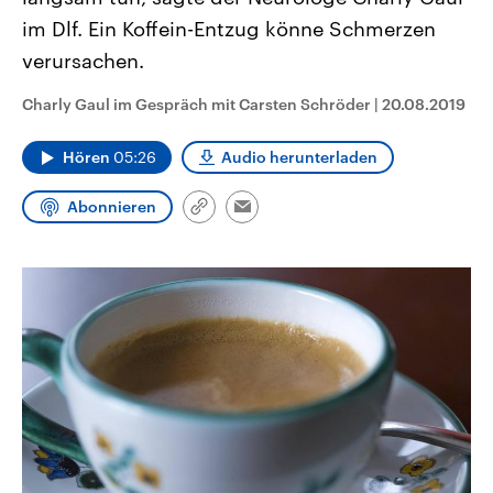
CDU, SPD und FDP regiert.-
aktuelle Weltgeschehen.
im Dlf. Ein Koffein-Entzug könne Schmerzen
Umfragen, Prognosen,
Wahlprogramme, aktuelle Berichte
verursachen.
Sendungen
Programm
Podcasts
und Hintergründe zu den Parteien
und Kandidaten der anstehenden
Wahl.
Charly Gaul im Gespräch mit Carsten Schröder
|
20.08.2019
Audio-Archiv
Hören
05:26
Audio herunterladen
Abonnieren
Link
Email
kopieren/teilen