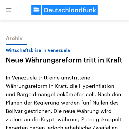
Close
menu
Archiv
Themen
Wirtschaftskrise in Venezuela
Neue Währungsreform tritt in Kraft
In Venezuela tritt eine umstrittene
Währungsreform in Kraft, die Hyperinflation
und Bargeldmangel bekämpfen soll. Nach den
Landtagswahl Sachsen-Anhalt
USA
Plänen der Regierung werden fünf Nullen des
2026
Aktuelle Beiträge, Analys
Alle Informationen
Bolívar gestrichen. Die neue Währung wird
Hintergründe
Sachsen-Anhalt wählt am 6.
Wirtschaftlich und militäri
zudem an die Kryptowährung Petro gekoppelt.
September 2026 einen neuen
gehören die Vereinigten S
Landtag. Seit 2021 wird das
den mächtigsten Ländern 
Experten haben jedoch erhebliche Zweifel an
Bundesland von einer Koalition aus
mit großem Einfluss auf d