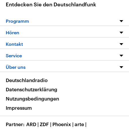
Entdecken Sie den Deutschlandfunk
Programm
Programm
Hören
Alle Sendungen
Livestream
Kontakt
Die Nachrichten
Audios
Hörerservice
Service
Nachrichtenleicht
Podcasts
Social Media
FAQ
Über uns
Neue Beiträge auf dlf.de
Deutschlandfunk App
Newsletter
Deutschlandradio
Themen-Schwerpunkte
Nachrichten App
Deutschlandradio
Veranstaltungen
Presse
Frequenzen
Datenschutzerklärung
Musikliste
Ausbildung und Karriere
Nutzungsbedingungen
RSS
Transparenz
Impressum
Korrekturen
Barrierefreiheit
Partner
ARD
|
ZDF
|
Phoenix
|
arte
|