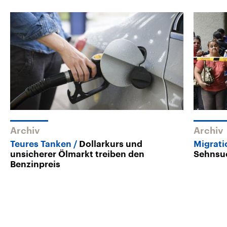
Archiv
Archiv
Teures Tanken
Dollarkurs und
Migrati
unsicherer Ölmarkt treiben den
Sehnsuc
Benzinpreis