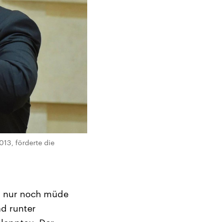
013, förderte die
n nur noch müde
nd runter