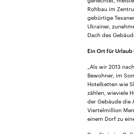
gehechtet, meiste
Rohbau im Zentrum
gebürtige Texaner
Ukrainer, zunehme
Dach des Gebäude
Ein Ort für Urlaub
„Als wir 2013 nac
Bewohner, im Somm
Hotelketten wie S
zählen, wieviele 
der Gebäude die A
Viertelmillion Me
einem Dorf zu eine