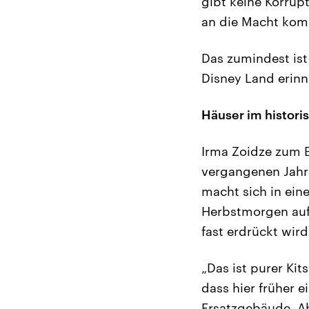
gibt keine Korrupt
an die Macht komm
Das zumindest ist
Disney Land erinne
Häuser im histor
Irma Zoidze zum B
vergangenen Jahre
macht sich in ein
Herbstmorgen auf d
fast erdrückt wir
„Das ist purer Kit
dass hier früher 
Ersatzgebäude. Ab