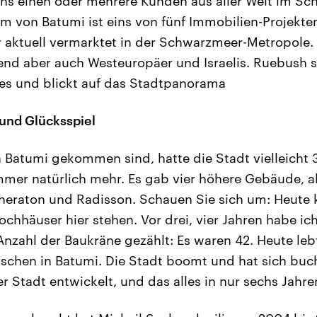
ns einen oder mehrere Kunden aus aller Welt im Sc
 von Batumi ist eins von fünf Immobilien-Projekten
 aktuell vermarktet in der Schwarzmeer-Metropole. 
nd aber auch Westeuropäer und Israelis. Ruebush s
s und blickt auf das Stadtpanorama
 und Glücksspiel
h Batumi gekommen sind, hatte die Stadt vielleich
er natürlich mehr. Es gab vier höhere Gebäude, al
heraton und Radisson. Schauen Sie sich um: Heute 
Hochhäuser hier stehen. Vor drei, vier Jahren habe i
nzahl der Baukräne gezählt: Es waren 42. Heute lebt
nschen in Batumi. Die Stadt boomt und hat sich buc
r Stadt entwickelt, und das alles in nur sechs Jahre