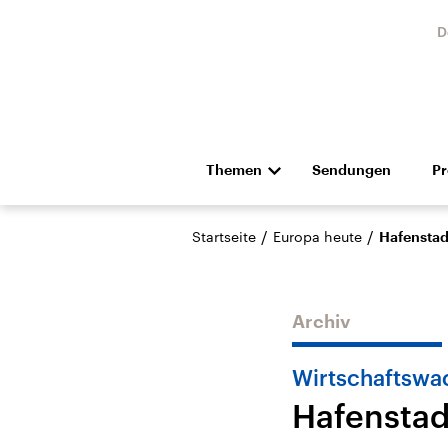
D
Themen
Sendungen
P
Die Nachrichten
Politik
/
/
Startseite
Europa heute
Hafenstad
Hörspiel und Feature
Musik
Archiv
Wirtschaftswa
Hafenstad
Landtagswahl Sachsen-
USA
Anhalt 2026
Aktuel