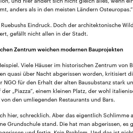
ion, und hier ändert sich nicht gleich alles, wenn e
t, anders als in den meisten Ländern Osteuropas.“
 Ruebushs Eindruck. Doch der architektonische Wild
rt, gefällt nicht allen in der Stadt.
ischen Zentrum weichen modernen Bauprojekten
eispiel. Viele Häuser im historischen Zentrum von B
n quasi über Nacht abgerissen worden, kritisiert die
er NGO für den Erhalt der alten Bausubstanz stark u
er „Piazza“, einem kleinen Platz, der wohl italienis
d von den umliegenden Restaurants und Bars.
sch hier, schrecklich. Aber das eigentlich Schlimme a
eine Grundschule stand. Die hat man abgerissen, es g
gerissen und fertig. Kein Problem. Und das ist nicht