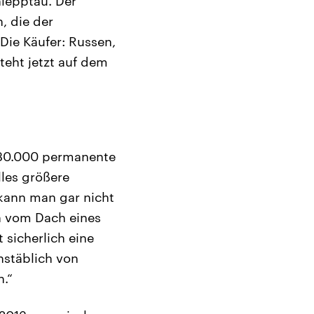
hlepptau. Der
, die der
Die Käufer: Russen,
teht jetzt auf dem
t 30.000 permanente
les größere
kann man gar nicht
ch vom Dach eines
 sicherlich eine
hstäblich von
n.“