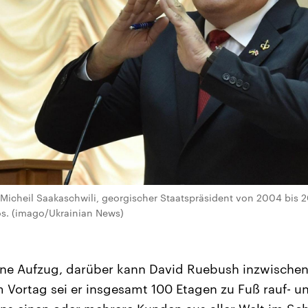
: Micheil Saakaschwili, georgischer Staatspräsident von 2004 bis 2
s. (imago/Ukrainian News)
hne Aufzug, darüber kann David Ruebush inzwische
m Vortag sei er insgesamt 100 Etagen zu Fuß rauf- u