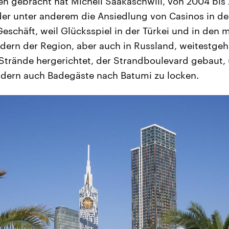
len gebracht hat Micheil Saakaschwili, von 2004 bis
der unter anderem die Ansiedlung von Casinos in der
Geschäft, weil Glücksspiel in der Türkei und in den
ern der Region, aber auch in Russland, weitestgeh
trände hergerichtet, der Strandboulevard gebaut, 
ndern auch Badegäste nach Batumi zu locken.