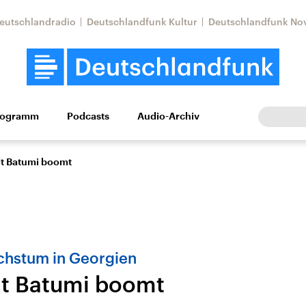
eutschlandradio
Deutschlandfunk Kultur
Deutschlandfunk No
rogramm
Podcasts
Audio-Archiv
Wirtschaft
Wissen
Kultur
Europa
Gesellschaf
t Batumi boomt
chstum in Georgien
t Batumi boomt
Nahostkonflikt
Iran
le Beiträge,
Aktuelle Lage und
Aktuelle Lage und