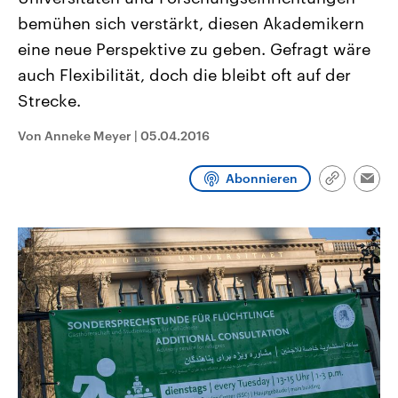
CDU, SPD und FDP regiert.-
aktuelle Weltgeschehen.
bemühen sich verstärkt, diesen Akademikern
Umfragen, Prognosen,
Wahlprogramme, aktuelle Berichte
eine neue Perspektive zu geben. Gefragt wäre
Sendungen
Programm
Podcasts
und Hintergründe zu den Parteien
und Kandidaten der anstehenden
auch Flexibilität, doch die bleibt oft auf der
Wahl.
Strecke.
Audio-Archiv
Von Anneke Meyer
|
05.04.2016
Abonnieren
Link
Emai
kopieren/te