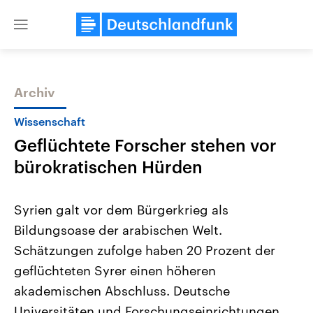
Close
menu
Archiv
Themen
Wissenschaft
Geflüchtete Forscher stehen vor
bürokratischen Hürden
Syrien galt vor dem Bürgerkrieg als
Bildungsoase der arabischen Welt.
Landtagswahl Sachsen-Anhalt
USA
Schätzungen zufolge haben 20 Prozent der
2026
Aktuelle Beiträge, Analys
Alle Informationen
Hintergründe
geflüchteten Syrer einen höheren
Sachsen-Anhalt wählt am 6.
Wirtschaftlich und militäri
September 2026 einen neuen
gehören die Vereinigten S
akademischen Abschluss. Deutsche
Landtag. Seit 2021 wird das
den mächtigsten Ländern 
Universitäten und Forschungseinrichtungen
Bundesland von einer Koalition aus
mit großem Einfluss auf d