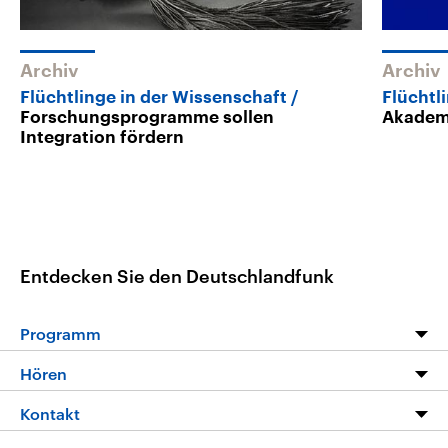
Archiv
Archiv
Flüchtlinge in der Wissenschaft
Flüchtl
Forschungsprogramme sollen
Akademi
Integration fördern
Entdecken Sie den Deutschlandfunk
Programm
Programm
Hören
Alle Sendungen
Livestream
Kontakt
Die Nachrichten
Audios
Hörerservice