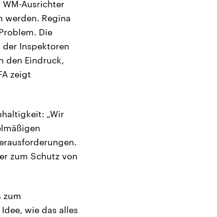
er WM-Ausrichter
en werden. Regina
 Problem. Die
l der Inspektoren
n den Eindruck,
FA zeigt
haltigkeit: „Wir
elmäßigen
erausforderungen.
iter zum Schutz von
is zum
Idee, wie das alles