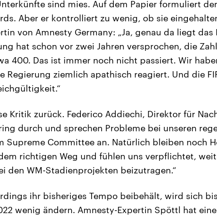
 Unterkünfte sind mies. Auf dem Papier formuliert d
ds. Aber er kontrolliert zu wenig, ob sie eingehalt
ertin von Amnesty Germany: „Ja, genau da liegt das
ung hat schon vor zwei Jahren versprochen, die Zah
wa 400. Das ist immer noch nicht passiert. Wir habe
he Regierung ziemlich apathisch reagiert. Und die FI
ichgültigkeit.“
se Kritik zurück. Federico Addiechi, Direktor für Nach
oring durch und sprechen Probleme bei unseren reg
m Supreme Committee an. Natürlich bleiben noch H
 dem richtigen Weg und fühlen uns verpflichtet, we
ei den WM-Stadienprojekten beizutragen.“
erdings ihr bisheriges Tempo beibehält, wird sich b
022 wenig ändern. Amnesty-Expertin Spöttl hat eine 