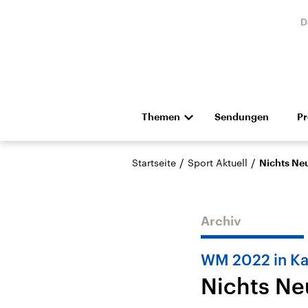
D
Themen
Sendungen
P
Die Nachrichten
Politik
/
/
Startseite
Sport Aktuell
Nichts Ne
Hörspiel und Feature
Musik
Archiv
WM 2022 in Ka
Nichts Ne
Landtagswahl Sachsen-
USA
Anhalt 2026
Aktuel