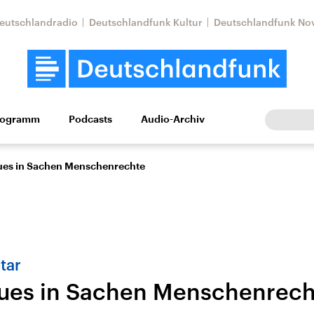
eutschlandradio
Deutschlandfunk Kultur
Deutschlandfunk No
rogramm
Podcasts
Audio-Archiv
Wirtschaft
Wissen
Kultur
Europa
Gesellschaf
ues in Sachen Menschenrechte
tar
ues in Sachen Menschenrech
Nahostkonflikt
Iran
le Beiträge,
Aktuelle Lage und
Aktuelle Lage und