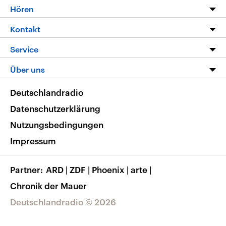
Programm
Hören
Alle Sendungen
Livestream
Kontakt
Die Nachrichten
Audios
Hörerservice
Service
Nachrichtenleicht
Podcasts
Social Media
FAQ
Über uns
Neue Beiträge auf dlf.de
Deutschlandfunk App
Newsletter
Deutschlandradio
Themen-Schwerpunkte
Nachrichten App
Deutschlandradio
Veranstaltungen
Presse
Frequenzen
Datenschutzerklärung
Musikliste
Ausbildung und Karriere
Nutzungsbedingungen
RSS
Transparenz
Impressum
Korrekturen
Barrierefreiheit
Partner
ARD
|
ZDF
|
Phoenix
|
arte
|
Chronik der Mauer
Deutschlandradio © 2026