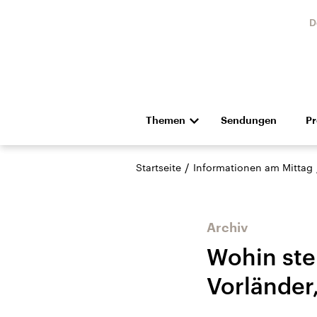
D
Themen
Sendungen
P
Die Nachrichten
Politik
/
Startseite
Informationen am Mittag
Hörspiel und Feature
Musik
Archiv
Wohin ste
Vorländer,
Landtagswahl Sachsen-
USA
Anhalt 2026
Aktuel