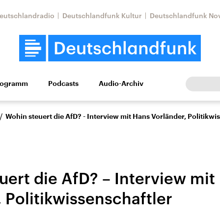
eutschlandradio
Deutschlandfunk Kultur
Deutschlandfunk No
rogramm
Podcasts
Audio-Archiv
Wirtschaft
Wissen
Kultur
Europa
Gesellschaf
/
Wohin steuert die AfD? - Interview mit Hans Vorländer, Politikwi
uert die AfD? – Interview mit
 Politikwissenschaftler
Nahostkonflikt
Iran
le Beiträge,
Aktuelle Lage und
Aktuelle Lage und